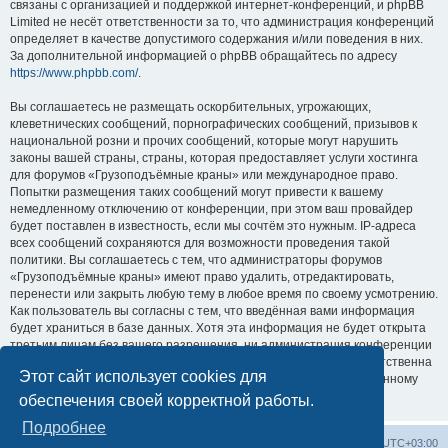
связаны с организацией и поддержкой интернет-конференций, и phpBB
Limited не несёт ответственности за то, что администрация конференций
определяет в качестве допустимого содержания и/или поведения в них.
За дополнительной информацией о phpBB обращайтесь по адресу
https://www.phpbb.com/
.
Вы соглашаетесь не размещать оскорбительных, угрожающих,
клеветнических сообщений, порнографических сообщений, призывов к
национальной розни и прочих сообщений, которые могут нарушить
законы вашей страны, страны, которая предоставляет услуги хостинга
для форумов «Грузоподъёмные краны» или международное право.
Попытки размещения таких сообщений могут привести к вашему
немедленному отключению от конференции, при этом ваш провайдер
будет поставлен в известность, если мы сочтём это нужным. IP-адреса
всех сообщений сохраняются для возможности проведения такой
политики. Вы соглашаетесь с тем, что администраторы форумов
«Грузоподъёмные краны» имеют право удалить, отредактировать,
перенести или закрыть любую тему в любое время по своему усмотрению.
Как пользователь вы согласны с тем, что введённая вами информация
будет храниться в базе данных. Хотя эта информация не будет открыта
третьим лицам без вашего разрешения, ни администрация конференции
«Грузоподъёмные краны», ни phpBB Limited не может быть ответственна
Этот сайт использует cookies для
за действия хакеров, которые могут привести к несанкционированному
доступу к ней.
обеспечения своей корректной работы.
Подробнее
Центральный сайт
Список форумов
Часовой пояс:
UTC+03:00