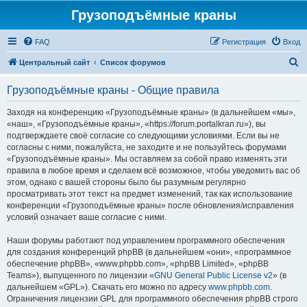
Грузоподъёмные краны
FAQ
Регистрация
Вход
П
Центральный сайт
Список форумов
о
Грузоподъёмные краны - Общие правила
и
с
Заходя на конференцию «Грузоподъёмные краны» (в дальнейшем «мы»,
«наш», «Грузоподъёмные краны», «https://forum.portalkran.ru»), вы
к
подтверждаете своё согласие со следующими условиями. Если вы не
согласны с ними, пожалуйста, не заходите и не пользуйтесь форумами
«Грузоподъёмные краны». Мы оставляем за собой право изменять эти
правила в любое время и сделаем всё возможное, чтобы уведомить вас об
этом, однако с вашей стороны было бы разумным регулярно
просматривать этот текст на предмет изменений, так как использование
конференции «Грузоподъёмные краны» после обновления/исправления
условий означает ваше согласие с ними.
Наши форумы работают под управлением программного обеспечения
для создания конференций phpBB (в дальнейшем «они», «программное
обеспечение phpBB», «www.phpbb.com», «phpBB Limited», «phpBB
Teams»), выпущенного по лицензии «
GNU General Public License v2
» (в
дальнейшем «GPL»). Скачать его можно по адресу
www.phpbb.com
.
Ограничения лицензии GPL для программного обеспечения phpBB строго