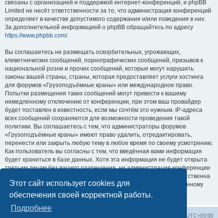
связаны с организацией и поддержкой интернет-конференций, и phpBB
Limited не несёт ответственности за то, что администрация конференций
определяет в качестве допустимого содержания и/или поведения в них.
За дополнительной информацией о phpBB обращайтесь по адресу
https://www.phpbb.com/
.
Вы соглашаетесь не размещать оскорбительных, угрожающих,
клеветнических сообщений, порнографических сообщений, призывов к
национальной розни и прочих сообщений, которые могут нарушить
законы вашей страны, страны, которая предоставляет услуги хостинга
для форумов «Грузоподъёмные краны» или международное право.
Попытки размещения таких сообщений могут привести к вашему
немедленному отключению от конференции, при этом ваш провайдер
будет поставлен в известность, если мы сочтём это нужным. IP-адреса
всех сообщений сохраняются для возможности проведения такой
политики. Вы соглашаетесь с тем, что администраторы форумов
«Грузоподъёмные краны» имеют право удалить, отредактировать,
перенести или закрыть любую тему в любое время по своему усмотрению.
Как пользователь вы согласны с тем, что введённая вами информация
будет храниться в базе данных. Хотя эта информация не будет открыта
третьим лицам без вашего разрешения, ни администрация конференции
«Грузоподъёмные краны», ни phpBB Limited не может быть ответственна
Этот сайт использует cookies для
за действия хакеров, которые могут привести к несанкционированному
доступу к ней.
обеспечения своей корректной работы.
Подробнее
Центральный сайт
Список форумов
Часовой пояс:
UTC+03:00