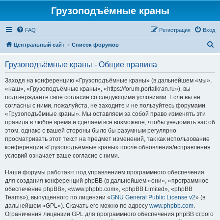
Грузоподъёмные краны
FAQ
Регистрация
Вход
П
Центральный сайт
Список форумов
о
Грузоподъёмные краны - Общие правила
и
с
Заходя на конференцию «Грузоподъёмные краны» (в дальнейшем «мы»,
«наш», «Грузоподъёмные краны», «https://forum.portalkran.ru»), вы
к
подтверждаете своё согласие со следующими условиями. Если вы не
согласны с ними, пожалуйста, не заходите и не пользуйтесь форумами
«Грузоподъёмные краны». Мы оставляем за собой право изменять эти
правила в любое время и сделаем всё возможное, чтобы уведомить вас об
этом, однако с вашей стороны было бы разумным регулярно
просматривать этот текст на предмет изменений, так как использование
конференции «Грузоподъёмные краны» после обновления/исправления
условий означает ваше согласие с ними.
Наши форумы работают под управлением программного обеспечения
для создания конференций phpBB (в дальнейшем «они», «программное
обеспечение phpBB», «www.phpbb.com», «phpBB Limited», «phpBB
Teams»), выпущенного по лицензии «
GNU General Public License v2
» (в
дальнейшем «GPL»). Скачать его можно по адресу
www.phpbb.com
.
Ограничения лицензии GPL для программного обеспечения phpBB строго