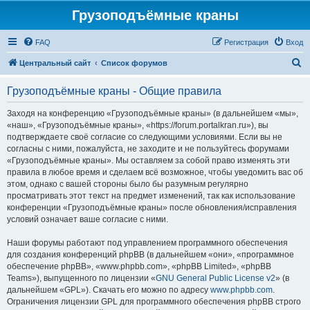
Грузоподъёмные краны
FAQ
Регистрация
Вход
П
Центральный сайт
Список форумов
о
Грузоподъёмные краны - Общие правила
и
с
Заходя на конференцию «Грузоподъёмные краны» (в дальнейшем «мы»,
«наш», «Грузоподъёмные краны», «https://forum.portalkran.ru»), вы
к
подтверждаете своё согласие со следующими условиями. Если вы не
согласны с ними, пожалуйста, не заходите и не пользуйтесь форумами
«Грузоподъёмные краны». Мы оставляем за собой право изменять эти
правила в любое время и сделаем всё возможное, чтобы уведомить вас об
этом, однако с вашей стороны было бы разумным регулярно
просматривать этот текст на предмет изменений, так как использование
конференции «Грузоподъёмные краны» после обновления/исправления
условий означает ваше согласие с ними.
Наши форумы работают под управлением программного обеспечения
для создания конференций phpBB (в дальнейшем «они», «программное
обеспечение phpBB», «www.phpbb.com», «phpBB Limited», «phpBB
Teams»), выпущенного по лицензии «
GNU General Public License v2
» (в
дальнейшем «GPL»). Скачать его можно по адресу
www.phpbb.com
.
Ограничения лицензии GPL для программного обеспечения phpBB строго