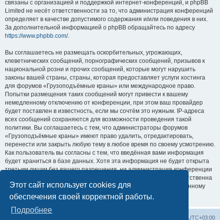
связаны с организацией и поддержкой интернет-конференций, и phpBB
Limited не несёт ответственности за то, что администрация конференций
определяет в качестве допустимого содержания и/или поведения в них.
За дополнительной информацией о phpBB обращайтесь по адресу
https://www.phpbb.com/
.
Вы соглашаетесь не размещать оскорбительных, угрожающих,
клеветнических сообщений, порнографических сообщений, призывов к
национальной розни и прочих сообщений, которые могут нарушить
законы вашей страны, страны, которая предоставляет услуги хостинга
для форумов «Грузоподъёмные краны» или международное право.
Попытки размещения таких сообщений могут привести к вашему
немедленному отключению от конференции, при этом ваш провайдер
будет поставлен в известность, если мы сочтём это нужным. IP-адреса
всех сообщений сохраняются для возможности проведения такой
политики. Вы соглашаетесь с тем, что администраторы форумов
«Грузоподъёмные краны» имеют право удалить, отредактировать,
перенести или закрыть любую тему в любое время по своему усмотрению.
Как пользователь вы согласны с тем, что введённая вами информация
будет храниться в базе данных. Хотя эта информация не будет открыта
третьим лицам без вашего разрешения, ни администрация конференции
«Грузоподъёмные краны», ни phpBB Limited не может быть ответственна
Этот сайт использует cookies для
за действия хакеров, которые могут привести к несанкционированному
доступу к ней.
обеспечения своей корректной работы.
Подробнее
Центральный сайт
Список форумов
Часовой пояс:
UTC+03:00