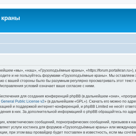
 краны
йшем «мы», «наш», «Грузоподъёмные краны», «https://forum.portalkran.ru»)
заходите и не пользуйтесь форумами «Грузоподъёмные краны». Мы оставляем з
ако с вашей стороны было бы разумным регулярно просматривать этот текст 
справления условий означает ваше согласие с ними.
еспечения для создания конференций phpBB (в дальнейшем «они», «програ
General Public License v2
» (в дальнейшем «GPL»). Скачать его можно по адр
зацией и поддержкой интернет-конференций, и phpBB Limited не несёт ответ
ведения в них. За дополнительной информацией о phpBB обращайтесь по адр
их, клеветнических сообщений, порнографических сообщений, призывов к на
авляет услуги хостинга для форумов «Грузоподъёмные краны» или междунар
ии, при этом ваш провайдер будет поставлен в известность, если мы сочтём