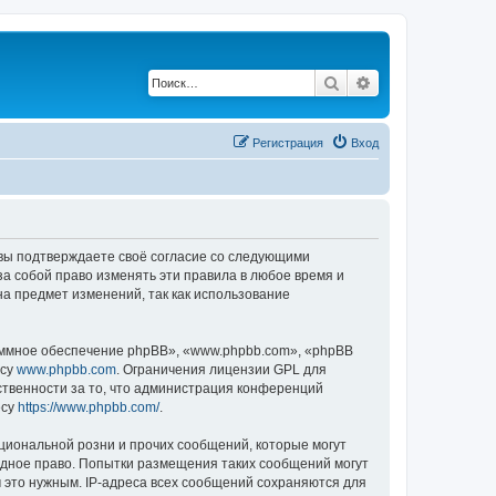
Поиск
Расширенный по
Регистрация
Вход
, вы подтверждаете своё согласие со следующими
а собой право изменять эти правила в любое время и
на предмет изменений, так как использование
ммное обеспечение phpBB», «www.phpbb.com», «phpBB
есу
www.phpbb.com
. Ограничения лицензии GPL для
ственности за то, что администрация конференций
есу
https://www.phpbb.com/
.
циональной розни и прочих сообщений, которые могут
одное право. Попытки размещения таких сообщений могут
 это нужным. IP-адреса всех сообщений сохраняются для