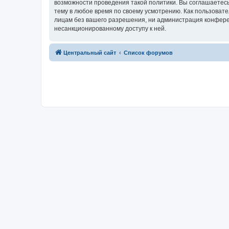
возможности проведения такой политики. Вы соглашаетес
тему в любое время по своему усмотрению. Как пользовате
лицам без вашего разрешения, ни администрация конферен
несанкционированному доступу к ней.
Центральный сайт
Список форумов