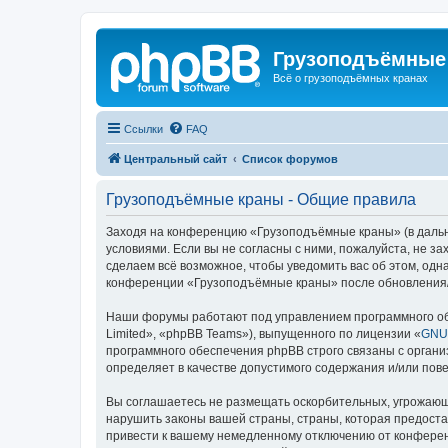
Грузоподъёмные
Всё о грузоподъёмных кранах
Ссылки
FAQ
Центральный сайт
Список форумов
Грузоподъёмные краны - Общие правила
Заходя на конференцию «Грузоподъёмные краны» (в дальне
условиями. Если вы не согласны с ними, пожалуйста, не 
сделаем всё возможное, чтобы уведомить вас об этом, одн
конференции «Грузоподъёмные краны» после обновления/и
Наши форумы работают под управлением программного об
Limited», «phpBB Teams»), выпущенного по лицензии «
GNU 
программного обеспечения phpBB строго связаны с органи
определяет в качестве допустимого содержания и/или по
Вы соглашаетесь не размещать оскорбительных, угрожающ
нарушить законы вашей страны, страны, которая предост
привести к вашему немедленному отключению от конференц