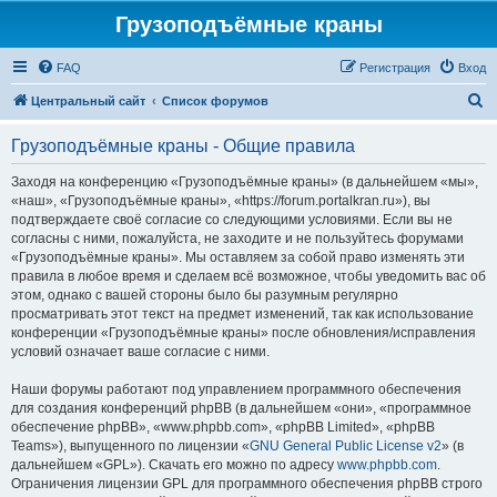
Грузоподъёмные краны
FAQ
Регистрация
Вход
П
Центральный сайт
Список форумов
о
Грузоподъёмные краны - Общие правила
и
с
Заходя на конференцию «Грузоподъёмные краны» (в дальнейшем «мы»,
«наш», «Грузоподъёмные краны», «https://forum.portalkran.ru»), вы
к
подтверждаете своё согласие со следующими условиями. Если вы не
согласны с ними, пожалуйста, не заходите и не пользуйтесь форумами
«Грузоподъёмные краны». Мы оставляем за собой право изменять эти
правила в любое время и сделаем всё возможное, чтобы уведомить вас об
этом, однако с вашей стороны было бы разумным регулярно
просматривать этот текст на предмет изменений, так как использование
конференции «Грузоподъёмные краны» после обновления/исправления
условий означает ваше согласие с ними.
Наши форумы работают под управлением программного обеспечения
для создания конференций phpBB (в дальнейшем «они», «программное
обеспечение phpBB», «www.phpbb.com», «phpBB Limited», «phpBB
Teams»), выпущенного по лицензии «
GNU General Public License v2
» (в
дальнейшем «GPL»). Скачать его можно по адресу
www.phpbb.com
.
Ограничения лицензии GPL для программного обеспечения phpBB строго