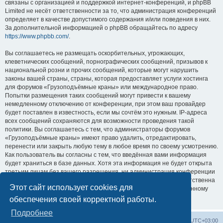
связаны с организацией и поддержкой интернет-конференций, и phpBB
Limited не несёт ответственности за то, что администрация конференций
определяет в качестве допустимого содержания и/или поведения в них.
За дополнительной информацией о phpBB обращайтесь по адресу
https://www.phpbb.com/
.
Вы соглашаетесь не размещать оскорбительных, угрожающих,
клеветнических сообщений, порнографических сообщений, призывов к
национальной розни и прочих сообщений, которые могут нарушить
законы вашей страны, страны, которая предоставляет услуги хостинга
для форумов «Грузоподъёмные краны» или международное право.
Попытки размещения таких сообщений могут привести к вашему
немедленному отключению от конференции, при этом ваш провайдер
будет поставлен в известность, если мы сочтём это нужным. IP-адреса
всех сообщений сохраняются для возможности проведения такой
политики. Вы соглашаетесь с тем, что администраторы форумов
«Грузоподъёмные краны» имеют право удалить, отредактировать,
перенести или закрыть любую тему в любое время по своему усмотрению.
Как пользователь вы согласны с тем, что введённая вами информация
будет храниться в базе данных. Хотя эта информация не будет открыта
третьим лицам без вашего разрешения, ни администрация конференции
«Грузоподъёмные краны», ни phpBB Limited не может быть ответственна
Этот сайт использует cookies для
за действия хакеров, которые могут привести к несанкционированному
доступу к ней.
обеспечения своей корректной работы.
Подробнее
Центральный сайт
Список форумов
Часовой пояс:
UTC+03:00