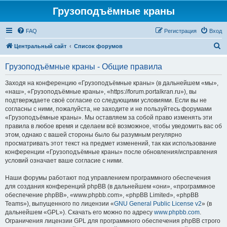
Грузоподъёмные краны
FAQ
Регистрация
Вход
П
Центральный сайт
Список форумов
о
Грузоподъёмные краны - Общие правила
и
с
Заходя на конференцию «Грузоподъёмные краны» (в дальнейшем «мы»,
«наш», «Грузоподъёмные краны», «https://forum.portalkran.ru»), вы
к
подтверждаете своё согласие со следующими условиями. Если вы не
согласны с ними, пожалуйста, не заходите и не пользуйтесь форумами
«Грузоподъёмные краны». Мы оставляем за собой право изменять эти
правила в любое время и сделаем всё возможное, чтобы уведомить вас об
этом, однако с вашей стороны было бы разумным регулярно
просматривать этот текст на предмет изменений, так как использование
конференции «Грузоподъёмные краны» после обновления/исправления
условий означает ваше согласие с ними.
Наши форумы работают под управлением программного обеспечения
для создания конференций phpBB (в дальнейшем «они», «программное
обеспечение phpBB», «www.phpbb.com», «phpBB Limited», «phpBB
Teams»), выпущенного по лицензии «
GNU General Public License v2
» (в
дальнейшем «GPL»). Скачать его можно по адресу
www.phpbb.com
.
Ограничения лицензии GPL для программного обеспечения phpBB строго