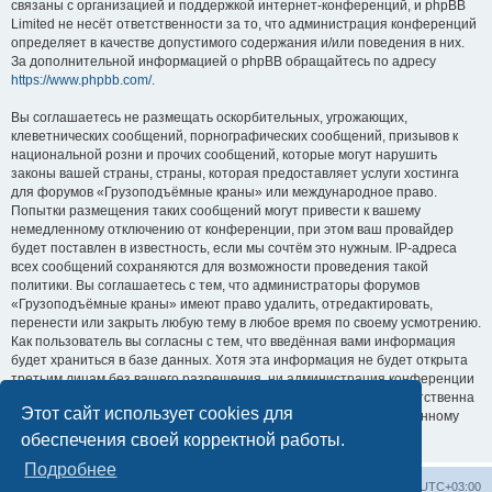
связаны с организацией и поддержкой интернет-конференций, и phpBB
Limited не несёт ответственности за то, что администрация конференций
определяет в качестве допустимого содержания и/или поведения в них.
За дополнительной информацией о phpBB обращайтесь по адресу
https://www.phpbb.com/
.
Вы соглашаетесь не размещать оскорбительных, угрожающих,
клеветнических сообщений, порнографических сообщений, призывов к
национальной розни и прочих сообщений, которые могут нарушить
законы вашей страны, страны, которая предоставляет услуги хостинга
для форумов «Грузоподъёмные краны» или международное право.
Попытки размещения таких сообщений могут привести к вашему
немедленному отключению от конференции, при этом ваш провайдер
будет поставлен в известность, если мы сочтём это нужным. IP-адреса
всех сообщений сохраняются для возможности проведения такой
политики. Вы соглашаетесь с тем, что администраторы форумов
«Грузоподъёмные краны» имеют право удалить, отредактировать,
перенести или закрыть любую тему в любое время по своему усмотрению.
Как пользователь вы согласны с тем, что введённая вами информация
будет храниться в базе данных. Хотя эта информация не будет открыта
третьим лицам без вашего разрешения, ни администрация конференции
«Грузоподъёмные краны», ни phpBB Limited не может быть ответственна
Этот сайт использует cookies для
за действия хакеров, которые могут привести к несанкционированному
доступу к ней.
обеспечения своей корректной работы.
Подробнее
Центральный сайт
Список форумов
Часовой пояс:
UTC+03:00