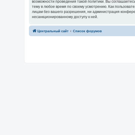
возможности проведения такой политики. Вы соглашаетес
тему в любое время по своему усмотрению. Как пользовате
лицам без вашего разрешения, ни администрация конферен
несанкционированному доступу к ней.
Центральный сайт
Список форумов