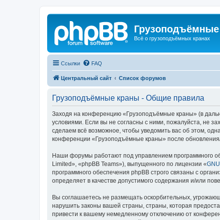
Грузоподъёмные
Всё о грузоподъёмных кранах
Ссылки
FAQ
Центральный сайт
Список форумов
Грузоподъёмные краны - Общие правила
Заходя на конференцию «Грузоподъёмные краны» (в дальне
условиями. Если вы не согласны с ними, пожалуйста, не 
сделаем всё возможное, чтобы уведомить вас об этом, одн
конференции «Грузоподъёмные краны» после обновления/и
Наши форумы работают под управлением программного об
Limited», «phpBB Teams»), выпущенного по лицензии «
GNU 
программного обеспечения phpBB строго связаны с органи
определяет в качестве допустимого содержания и/или по
Вы соглашаетесь не размещать оскорбительных, угрожающ
нарушить законы вашей страны, страны, которая предост
привести к вашему немедленному отключению от конференц