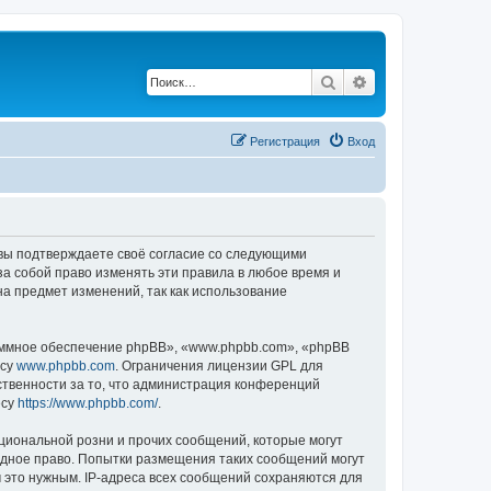
Поиск
Расширенный по
Регистрация
Вход
, вы подтверждаете своё согласие со следующими
а собой право изменять эти правила в любое время и
на предмет изменений, так как использование
ммное обеспечение phpBB», «www.phpbb.com», «phpBB
есу
www.phpbb.com
. Ограничения лицензии GPL для
ственности за то, что администрация конференций
есу
https://www.phpbb.com/
.
циональной розни и прочих сообщений, которые могут
одное право. Попытки размещения таких сообщений могут
 это нужным. IP-адреса всех сообщений сохраняются для