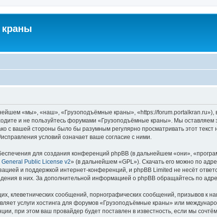
 краны
йшем «мы», «наш», «Грузоподъёмные краны», «https://forum.portalkran.ru»)
заходите и не пользуйтесь форумами «Грузоподъёмные краны». Мы оставляем з
ако с вашей стороны было бы разумным регулярно просматривать этот текст 
справления условий означает ваше согласие с ними.
еспечения для создания конференций phpBB (в дальнейшем «они», «програ
General Public License v2
» (в дальнейшем «GPL»). Скачать его можно по адр
зацией и поддержкой интернет-конференций, и phpBB Limited не несёт ответ
ведения в них. За дополнительной информацией о phpBB обращайтесь по адр
их, клеветнических сообщений, порнографических сообщений, призывов к на
авляет услуги хостинга для форумов «Грузоподъёмные краны» или междунар
ии, при этом ваш провайдер будет поставлен в известность, если мы сочтём