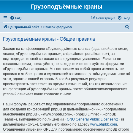
Грузоподъёмные краны
FAQ
Регистрация
Вход
П
Центральный сайт
Список форумов
о
Грузоподъёмные краны - Общие правила
и
с
Заходя на конференцию «Грузоподъёмные краны» (в дальнейшем «мы»,
«наш», «Грузоподъёмные краны», «https://forum.portalkran.ru»), вы
к
подтверждаете своё согласие со следующими условиями. Если вы не
согласны с ними, пожалуйста, не заходите и не пользуйтесь форумами
«Грузоподъёмные краны». Мы оставляем за собой право изменять эти
правила в любое время и сделаем всё возможное, чтобы уведомить вас об
этом, однако с вашей стороны было бы разумным регулярно
просматривать этот текст на предмет изменений, так как использование
конференции «Грузоподъёмные краны» после обновления/исправления
условий означает ваше согласие с ними.
Наши форумы работают под управлением программного обеспечения
для создания конференций phpBB (в дальнейшем «они», «программное
обеспечение phpBB», «www.phpbb.com», «phpBB Limited», «phpBB
Teams»), выпущенного по лицензии «
GNU General Public License v2
» (в
дальнейшем «GPL»). Скачать его можно по адресу
www.phpbb.com
.
Ограничения лицензии GPL для программного обеспечения phpBB строго