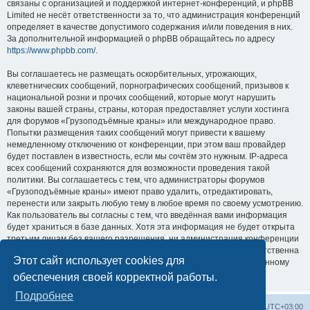
связаны с организацией и поддержкой интернет-конференций, и phpBB
Limited не несёт ответственности за то, что администрация конференций
определяет в качестве допустимого содержания и/или поведения в них.
За дополнительной информацией о phpBB обращайтесь по адресу
https://www.phpbb.com/
.
Вы соглашаетесь не размещать оскорбительных, угрожающих,
клеветнических сообщений, порнографических сообщений, призывов к
национальной розни и прочих сообщений, которые могут нарушить
законы вашей страны, страны, которая предоставляет услуги хостинга
для форумов «Грузоподъёмные краны» или международное право.
Попытки размещения таких сообщений могут привести к вашему
немедленному отключению от конференции, при этом ваш провайдер
будет поставлен в известность, если мы сочтём это нужным. IP-адреса
всех сообщений сохраняются для возможности проведения такой
политики. Вы соглашаетесь с тем, что администраторы форумов
«Грузоподъёмные краны» имеют право удалить, отредактировать,
перенести или закрыть любую тему в любое время по своему усмотрению.
Как пользователь вы согласны с тем, что введённая вами информация
будет храниться в базе данных. Хотя эта информация не будет открыта
третьим лицам без вашего разрешения, ни администрация конференции
«Грузоподъёмные краны», ни phpBB Limited не может быть ответственна
Этот сайт использует cookies для
за действия хакеров, которые могут привести к несанкционированному
доступу к ней.
обеспечения своей корректной работы.
Подробнее
Центральный сайт
Список форумов
Часовой пояс:
UTC+03:00