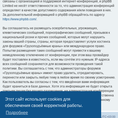
связаны с организацией и поддержкой интернет-конференций, и phpBB
Limited не несёт ответственности за то, что администрация конференций
определяет в качестве допустимого содержания и/или поведения в них.
За дополнительной информацией о phpBB обращайтесь по адресу
https://www.phpbb.com/
.
Вы соглашаетесь не размещать оскорбительных, угрожающих,
клеветнических сообщений, порнографических сообщений, призывов к
национальной розни и прочих сообщений, которые могут нарушить
законы вашей страны, страны, которая предоставляет услуги хостинга
для форумов «Грузоподъёмные краны» или международное право.
Попытки размещения таких сообщений могут привести к вашему
немедленному отключению от конференции, при этом ваш провайдер
будет поставлен в известность, если мы сочтём это нужным. IP-адреса
всех сообщений сохраняются для возможности проведения такой
политики. Вы соглашаетесь с тем, что администраторы форумов
«Грузоподъёмные краны» имеют право удалить, отредактировать,
перенести или закрыть любую тему в любое время по своему усмотрению.
Как пользователь вы согласны с тем, что введённая вами информация
будет храниться в базе данных. Хотя эта информация не будет открыта
третьим лицам без вашего разрешения, ни администрация конференции
«Грузоподъёмные краны», ни phpBB Limited не может быть ответственна
Этот сайт использует cookies для
за действия хакеров, которые могут привести к несанкционированному
доступу к ней.
обеспечения своей корректной работы.
Подробнее
Центральный сайт
Список форумов
Часовой пояс:
UTC+03:00