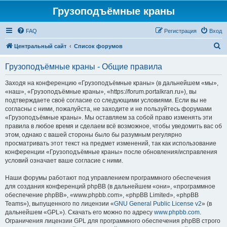
Грузоподъёмные краны
FAQ
Регистрация
Вход
П
Центральный сайт
Список форумов
о
Грузоподъёмные краны - Общие правила
и
с
Заходя на конференцию «Грузоподъёмные краны» (в дальнейшем «мы»,
«наш», «Грузоподъёмные краны», «https://forum.portalkran.ru»), вы
к
подтверждаете своё согласие со следующими условиями. Если вы не
согласны с ними, пожалуйста, не заходите и не пользуйтесь форумами
«Грузоподъёмные краны». Мы оставляем за собой право изменять эти
правила в любое время и сделаем всё возможное, чтобы уведомить вас об
этом, однако с вашей стороны было бы разумным регулярно
просматривать этот текст на предмет изменений, так как использование
конференции «Грузоподъёмные краны» после обновления/исправления
условий означает ваше согласие с ними.
Наши форумы работают под управлением программного обеспечения
для создания конференций phpBB (в дальнейшем «они», «программное
обеспечение phpBB», «www.phpbb.com», «phpBB Limited», «phpBB
Teams»), выпущенного по лицензии «
GNU General Public License v2
» (в
дальнейшем «GPL»). Скачать его можно по адресу
www.phpbb.com
.
Ограничения лицензии GPL для программного обеспечения phpBB строго