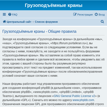
Грузоподъёмные краны
FAQ
Регистрация
Вход
П
Центральный сайт
Список форумов
о
Грузоподъёмные краны - Общие правила
и
с
Заходя на конференцию «Грузоподъёмные краны» (в дальнейшем «мы»,
«наш», «Грузоподъёмные краны», «https://forum.portalkran.ru»), вы
к
подтверждаете своё согласие со следующими условиями. Если вы не
согласны с ними, пожалуйста, не заходите и не пользуйтесь форумами
«Грузоподъёмные краны». Мы оставляем за собой право изменять эти
правила в любое время и сделаем всё возможное, чтобы уведомить вас об
этом, однако с вашей стороны было бы разумным регулярно
просматривать этот текст на предмет изменений, так как использование
конференции «Грузоподъёмные краны» после обновления/исправления
условий означает ваше согласие с ними.
Наши форумы работают под управлением программного обеспечения
для создания конференций phpBB (в дальнейшем «они», «программное
обеспечение phpBB», «www.phpbb.com», «phpBB Limited», «phpBB
Teams»), выпущенного по лицензии «
GNU General Public License v2
» (в
дальнейшем «GPL»). Скачать его можно по адресу
www.phpbb.com
.
Ограничения лицензии GPL для программного обеспечения phpBB строго