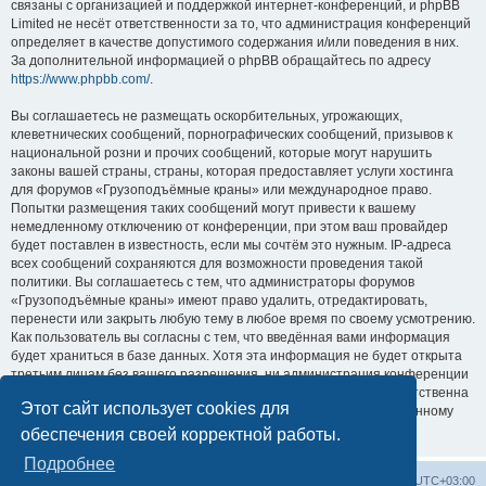
связаны с организацией и поддержкой интернет-конференций, и phpBB
Limited не несёт ответственности за то, что администрация конференций
определяет в качестве допустимого содержания и/или поведения в них.
За дополнительной информацией о phpBB обращайтесь по адресу
https://www.phpbb.com/
.
Вы соглашаетесь не размещать оскорбительных, угрожающих,
клеветнических сообщений, порнографических сообщений, призывов к
национальной розни и прочих сообщений, которые могут нарушить
законы вашей страны, страны, которая предоставляет услуги хостинга
для форумов «Грузоподъёмные краны» или международное право.
Попытки размещения таких сообщений могут привести к вашему
немедленному отключению от конференции, при этом ваш провайдер
будет поставлен в известность, если мы сочтём это нужным. IP-адреса
всех сообщений сохраняются для возможности проведения такой
политики. Вы соглашаетесь с тем, что администраторы форумов
«Грузоподъёмные краны» имеют право удалить, отредактировать,
перенести или закрыть любую тему в любое время по своему усмотрению.
Как пользователь вы согласны с тем, что введённая вами информация
будет храниться в базе данных. Хотя эта информация не будет открыта
третьим лицам без вашего разрешения, ни администрация конференции
«Грузоподъёмные краны», ни phpBB Limited не может быть ответственна
Этот сайт использует cookies для
за действия хакеров, которые могут привести к несанкционированному
доступу к ней.
обеспечения своей корректной работы.
Подробнее
Центральный сайт
Список форумов
Часовой пояс:
UTC+03:00