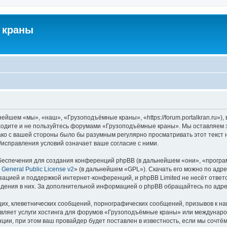
 краны
йшем «мы», «наш», «Грузоподъёмные краны», «https://forum.portalkran.ru»)
заходите и не пользуйтесь форумами «Грузоподъёмные краны». Мы оставляем з
ако с вашей стороны было бы разумным регулярно просматривать этот текст 
справления условий означает ваше согласие с ними.
еспечения для создания конференций phpBB (в дальнейшем «они», «програ
General Public License v2
» (в дальнейшем «GPL»). Скачать его можно по адр
зацией и поддержкой интернет-конференций, и phpBB Limited не несёт ответ
ведения в них. За дополнительной информацией о phpBB обращайтесь по адр
их, клеветнических сообщений, порнографических сообщений, призывов к на
авляет услуги хостинга для форумов «Грузоподъёмные краны» или междунар
ии, при этом ваш провайдер будет поставлен в известность, если мы сочтём