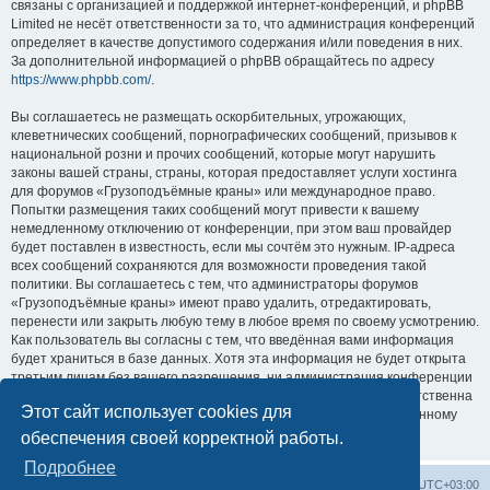
связаны с организацией и поддержкой интернет-конференций, и phpBB
Limited не несёт ответственности за то, что администрация конференций
определяет в качестве допустимого содержания и/или поведения в них.
За дополнительной информацией о phpBB обращайтесь по адресу
https://www.phpbb.com/
.
Вы соглашаетесь не размещать оскорбительных, угрожающих,
клеветнических сообщений, порнографических сообщений, призывов к
национальной розни и прочих сообщений, которые могут нарушить
законы вашей страны, страны, которая предоставляет услуги хостинга
для форумов «Грузоподъёмные краны» или международное право.
Попытки размещения таких сообщений могут привести к вашему
немедленному отключению от конференции, при этом ваш провайдер
будет поставлен в известность, если мы сочтём это нужным. IP-адреса
всех сообщений сохраняются для возможности проведения такой
политики. Вы соглашаетесь с тем, что администраторы форумов
«Грузоподъёмные краны» имеют право удалить, отредактировать,
перенести или закрыть любую тему в любое время по своему усмотрению.
Как пользователь вы согласны с тем, что введённая вами информация
будет храниться в базе данных. Хотя эта информация не будет открыта
третьим лицам без вашего разрешения, ни администрация конференции
«Грузоподъёмные краны», ни phpBB Limited не может быть ответственна
Этот сайт использует cookies для
за действия хакеров, которые могут привести к несанкционированному
доступу к ней.
обеспечения своей корректной работы.
Подробнее
Центральный сайт
Список форумов
Часовой пояс:
UTC+03:00