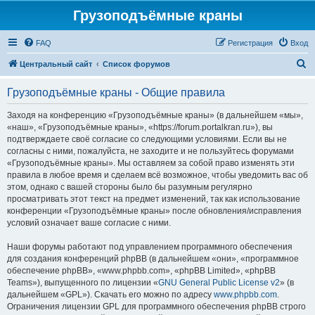
Грузоподъёмные краны
FAQ
Регистрация
Вход
П
Центральный сайт
Список форумов
о
Грузоподъёмные краны - Общие правила
и
с
Заходя на конференцию «Грузоподъёмные краны» (в дальнейшем «мы»,
«наш», «Грузоподъёмные краны», «https://forum.portalkran.ru»), вы
к
подтверждаете своё согласие со следующими условиями. Если вы не
согласны с ними, пожалуйста, не заходите и не пользуйтесь форумами
«Грузоподъёмные краны». Мы оставляем за собой право изменять эти
правила в любое время и сделаем всё возможное, чтобы уведомить вас об
этом, однако с вашей стороны было бы разумным регулярно
просматривать этот текст на предмет изменений, так как использование
конференции «Грузоподъёмные краны» после обновления/исправления
условий означает ваше согласие с ними.
Наши форумы работают под управлением программного обеспечения
для создания конференций phpBB (в дальнейшем «они», «программное
обеспечение phpBB», «www.phpbb.com», «phpBB Limited», «phpBB
Teams»), выпущенного по лицензии «
GNU General Public License v2
» (в
дальнейшем «GPL»). Скачать его можно по адресу
www.phpbb.com
.
Ограничения лицензии GPL для программного обеспечения phpBB строго