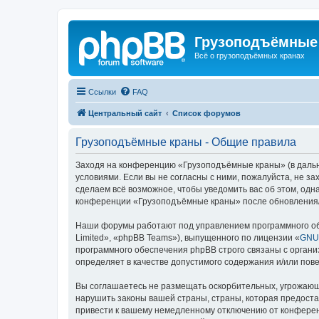
Грузоподъёмные
Всё о грузоподъёмных кранах
Ссылки
FAQ
Центральный сайт
Список форумов
Грузоподъёмные краны - Общие правила
Заходя на конференцию «Грузоподъёмные краны» (в дальне
условиями. Если вы не согласны с ними, пожалуйста, не 
сделаем всё возможное, чтобы уведомить вас об этом, одн
конференции «Грузоподъёмные краны» после обновления/и
Наши форумы работают под управлением программного об
Limited», «phpBB Teams»), выпущенного по лицензии «
GNU 
программного обеспечения phpBB строго связаны с органи
определяет в качестве допустимого содержания и/или по
Вы соглашаетесь не размещать оскорбительных, угрожающ
нарушить законы вашей страны, страны, которая предост
привести к вашему немедленному отключению от конференц