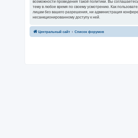
возможности проведения такой политики. Вы соглашаетес
тему в любое время по своему усмотрению. Как пользовате
лицам без вашего разрешения, ни администрация конферен
несанкционированному доступу к ней.
Центральный сайт
Список форумов