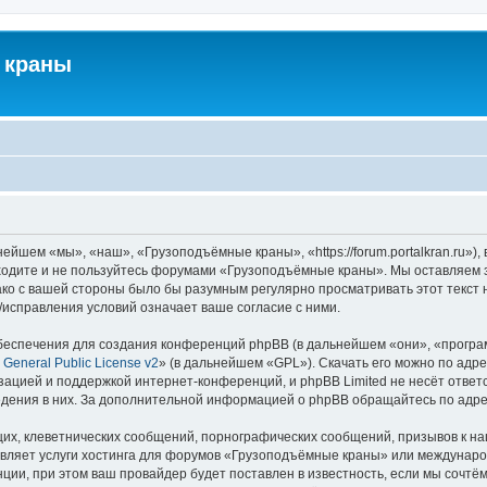
 краны
йшем «мы», «наш», «Грузоподъёмные краны», «https://forum.portalkran.ru»)
заходите и не пользуйтесь форумами «Грузоподъёмные краны». Мы оставляем з
ако с вашей стороны было бы разумным регулярно просматривать этот текст 
справления условий означает ваше согласие с ними.
еспечения для создания конференций phpBB (в дальнейшем «они», «програ
General Public License v2
» (в дальнейшем «GPL»). Скачать его можно по адр
зацией и поддержкой интернет-конференций, и phpBB Limited не несёт ответ
ведения в них. За дополнительной информацией о phpBB обращайтесь по адр
их, клеветнических сообщений, порнографических сообщений, призывов к на
авляет услуги хостинга для форумов «Грузоподъёмные краны» или междунар
ии, при этом ваш провайдер будет поставлен в известность, если мы сочтём