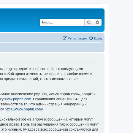
Поиск
Расширенный по
Регистрация
Вход
, вы подтверждаете своё согласие со следующими
а собой право изменять эти правила в любое время и
на предмет изменений, так как использование
ммное обеспечение phpBB», «www.phpbb.com», «phpBB
есу
www.phpbb.com
. Ограничения лицензии GPL для
ственности за то, что администрация конференций
есу
https://www.phpbb.com/
.
циональной розни и прочих сообщений, которые могут
одное право. Попытки размещения таких сообщений могут
 это нужным. IP-адреса всех сообщений сохраняются для