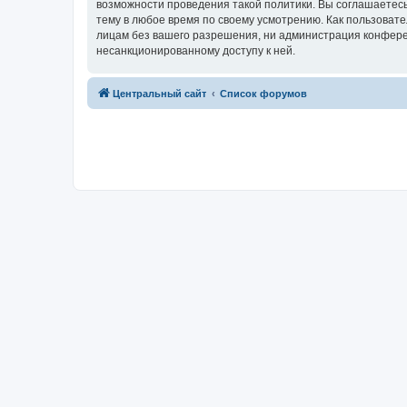
возможности проведения такой политики. Вы соглашаетес
тему в любое время по своему усмотрению. Как пользовате
лицам без вашего разрешения, ни администрация конферен
несанкционированному доступу к ней.
Центральный сайт
Список форумов