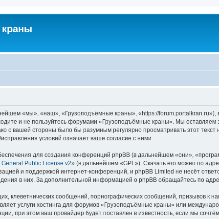
 краны
йшем «мы», «наш», «Грузоподъёмные краны», «https://forum.portalkran.ru»)
заходите и не пользуйтесь форумами «Грузоподъёмные краны». Мы оставляем з
ако с вашей стороны было бы разумным регулярно просматривать этот текст 
справления условий означает ваше согласие с ними.
еспечения для создания конференций phpBB (в дальнейшем «они», «програ
General Public License v2
» (в дальнейшем «GPL»). Скачать его можно по адр
зацией и поддержкой интернет-конференций, и phpBB Limited не несёт ответ
ведения в них. За дополнительной информацией о phpBB обращайтесь по адр
их, клеветнических сообщений, порнографических сообщений, призывов к на
авляет услуги хостинга для форумов «Грузоподъёмные краны» или междунар
ии, при этом ваш провайдер будет поставлен в известность, если мы сочтём