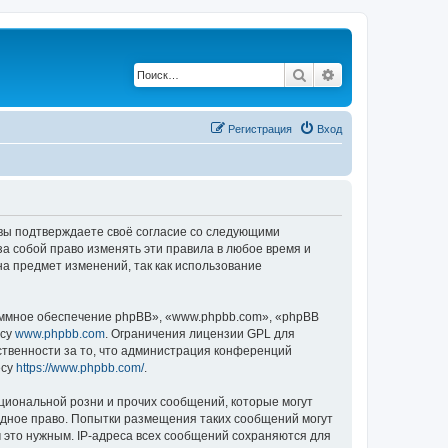
Поиск
Расширенный по
Регистрация
Вход
, вы подтверждаете своё согласие со следующими
а собой право изменять эти правила в любое время и
на предмет изменений, так как использование
ммное обеспечение phpBB», «www.phpbb.com», «phpBB
есу
www.phpbb.com
. Ограничения лицензии GPL для
ственности за то, что администрация конференций
есу
https://www.phpbb.com/
.
циональной розни и прочих сообщений, которые могут
одное право. Попытки размещения таких сообщений могут
 это нужным. IP-адреса всех сообщений сохраняются для