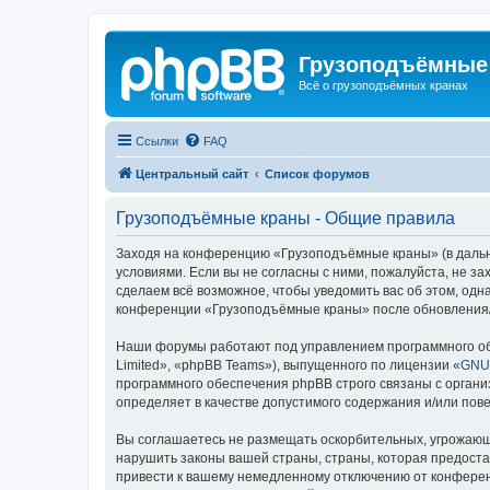
Грузоподъёмные
Всё о грузоподъёмных кранах
Ссылки
FAQ
Центральный сайт
Список форумов
Грузоподъёмные краны - Общие правила
Заходя на конференцию «Грузоподъёмные краны» (в дальне
условиями. Если вы не согласны с ними, пожалуйста, не 
сделаем всё возможное, чтобы уведомить вас об этом, одн
конференции «Грузоподъёмные краны» после обновления/и
Наши форумы работают под управлением программного об
Limited», «phpBB Teams»), выпущенного по лицензии «
GNU 
программного обеспечения phpBB строго связаны с органи
определяет в качестве допустимого содержания и/или по
Вы соглашаетесь не размещать оскорбительных, угрожающ
нарушить законы вашей страны, страны, которая предост
привести к вашему немедленному отключению от конференц