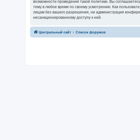
возможности проведения такой политики. Вы соглашаетес
тему в любое время по своему усмотрению. Как пользовате
лицам без вашего разрешения, ни администрация конферен
несанкционированному доступу к ней.
Центральный сайт
Список форумов