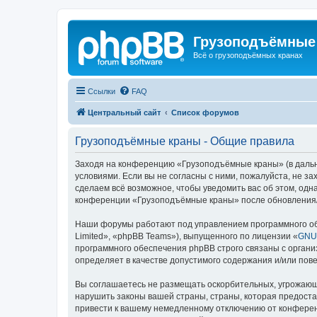
Грузоподъёмные
Всё о грузоподъёмных кранах
Ссылки
FAQ
Центральный сайт
Список форумов
Грузоподъёмные краны - Общие правила
Заходя на конференцию «Грузоподъёмные краны» (в дальне
условиями. Если вы не согласны с ними, пожалуйста, не 
сделаем всё возможное, чтобы уведомить вас об этом, одн
конференции «Грузоподъёмные краны» после обновления/и
Наши форумы работают под управлением программного об
Limited», «phpBB Teams»), выпущенного по лицензии «
GNU 
программного обеспечения phpBB строго связаны с органи
определяет в качестве допустимого содержания и/или по
Вы соглашаетесь не размещать оскорбительных, угрожающ
нарушить законы вашей страны, страны, которая предост
привести к вашему немедленному отключению от конференц