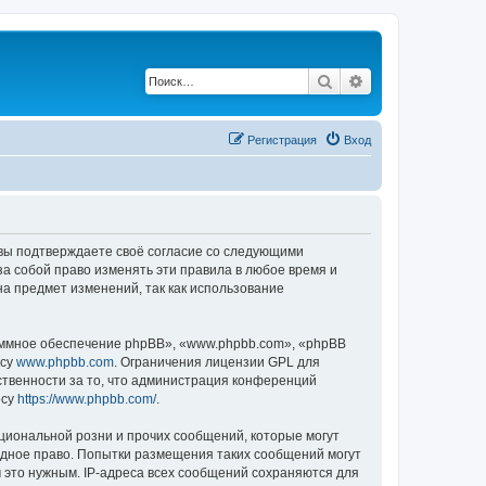
Поиск
Расширенный по
Регистрация
Вход
, вы подтверждаете своё согласие со следующими
а собой право изменять эти правила в любое время и
на предмет изменений, так как использование
ммное обеспечение phpBB», «www.phpbb.com», «phpBB
есу
www.phpbb.com
. Ограничения лицензии GPL для
ственности за то, что администрация конференций
есу
https://www.phpbb.com/
.
циональной розни и прочих сообщений, которые могут
одное право. Попытки размещения таких сообщений могут
 это нужным. IP-адреса всех сообщений сохраняются для