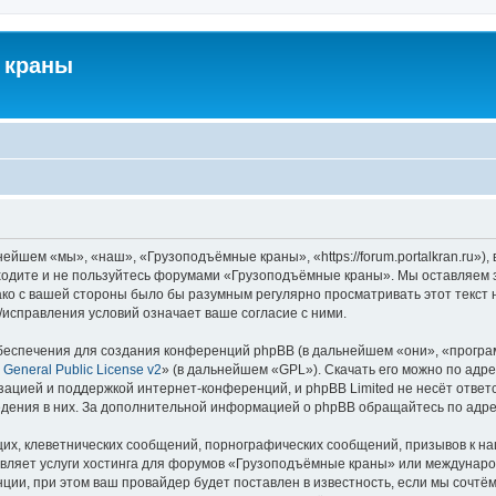
 краны
йшем «мы», «наш», «Грузоподъёмные краны», «https://forum.portalkran.ru»)
заходите и не пользуйтесь форумами «Грузоподъёмные краны». Мы оставляем з
ако с вашей стороны было бы разумным регулярно просматривать этот текст 
справления условий означает ваше согласие с ними.
еспечения для создания конференций phpBB (в дальнейшем «они», «програ
General Public License v2
» (в дальнейшем «GPL»). Скачать его можно по адр
зацией и поддержкой интернет-конференций, и phpBB Limited не несёт ответ
ведения в них. За дополнительной информацией о phpBB обращайтесь по адр
их, клеветнических сообщений, порнографических сообщений, призывов к на
авляет услуги хостинга для форумов «Грузоподъёмные краны» или междунар
ии, при этом ваш провайдер будет поставлен в известность, если мы сочтём