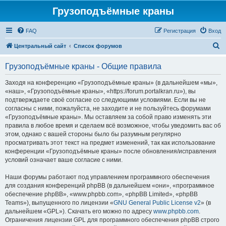
Грузоподъёмные краны
FAQ
Регистрация
Вход
П
Центральный сайт
Список форумов
о
Грузоподъёмные краны - Общие правила
и
с
Заходя на конференцию «Грузоподъёмные краны» (в дальнейшем «мы»,
«наш», «Грузоподъёмные краны», «https://forum.portalkran.ru»), вы
к
подтверждаете своё согласие со следующими условиями. Если вы не
согласны с ними, пожалуйста, не заходите и не пользуйтесь форумами
«Грузоподъёмные краны». Мы оставляем за собой право изменять эти
правила в любое время и сделаем всё возможное, чтобы уведомить вас об
этом, однако с вашей стороны было бы разумным регулярно
просматривать этот текст на предмет изменений, так как использование
конференции «Грузоподъёмные краны» после обновления/исправления
условий означает ваше согласие с ними.
Наши форумы работают под управлением программного обеспечения
для создания конференций phpBB (в дальнейшем «они», «программное
обеспечение phpBB», «www.phpbb.com», «phpBB Limited», «phpBB
Teams»), выпущенного по лицензии «
GNU General Public License v2
» (в
дальнейшем «GPL»). Скачать его можно по адресу
www.phpbb.com
.
Ограничения лицензии GPL для программного обеспечения phpBB строго