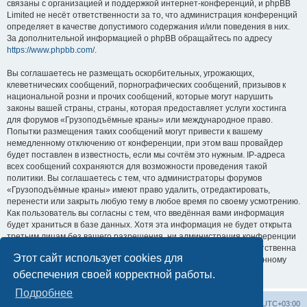
связаны с организацией и поддержкой интернет-конференций, и phpBB
Limited не несёт ответственности за то, что администрация конференций
определяет в качестве допустимого содержания и/или поведения в них.
За дополнительной информацией о phpBB обращайтесь по адресу
https://www.phpbb.com/
.
Вы соглашаетесь не размещать оскорбительных, угрожающих,
клеветнических сообщений, порнографических сообщений, призывов к
национальной розни и прочих сообщений, которые могут нарушить
законы вашей страны, страны, которая предоставляет услуги хостинга
для форумов «Грузоподъёмные краны» или международное право.
Попытки размещения таких сообщений могут привести к вашему
немедленному отключению от конференции, при этом ваш провайдер
будет поставлен в известность, если мы сочтём это нужным. IP-адреса
всех сообщений сохраняются для возможности проведения такой
политики. Вы соглашаетесь с тем, что администраторы форумов
«Грузоподъёмные краны» имеют право удалить, отредактировать,
перенести или закрыть любую тему в любое время по своему усмотрению.
Как пользователь вы согласны с тем, что введённая вами информация
будет храниться в базе данных. Хотя эта информация не будет открыта
третьим лицам без вашего разрешения, ни администрация конференции
«Грузоподъёмные краны», ни phpBB Limited не может быть ответственна
Этот сайт использует cookies для
за действия хакеров, которые могут привести к несанкционированному
доступу к ней.
обеспечения своей корректной работы.
Подробнее
Центральный сайт
Список форумов
Часовой пояс:
UTC+03:00