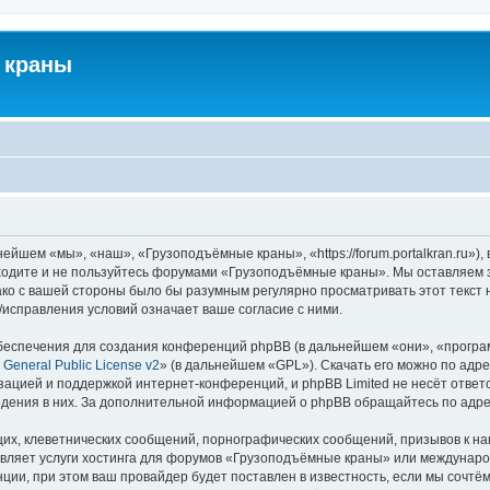
 краны
йшем «мы», «наш», «Грузоподъёмные краны», «https://forum.portalkran.ru»)
заходите и не пользуйтесь форумами «Грузоподъёмные краны». Мы оставляем з
ако с вашей стороны было бы разумным регулярно просматривать этот текст 
справления условий означает ваше согласие с ними.
еспечения для создания конференций phpBB (в дальнейшем «они», «програ
General Public License v2
» (в дальнейшем «GPL»). Скачать его можно по адр
зацией и поддержкой интернет-конференций, и phpBB Limited не несёт ответ
ведения в них. За дополнительной информацией о phpBB обращайтесь по адр
их, клеветнических сообщений, порнографических сообщений, призывов к на
авляет услуги хостинга для форумов «Грузоподъёмные краны» или междунар
ии, при этом ваш провайдер будет поставлен в известность, если мы сочтём