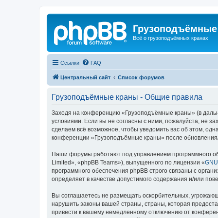
Грузоподъёмные
Всё о грузоподъёмных кранах
Ссылки
FAQ
Центральный сайт
Список форумов
Грузоподъёмные краны - Общие правила
Заходя на конференцию «Грузоподъёмные краны» (в дальне
условиями. Если вы не согласны с ними, пожалуйста, не 
сделаем всё возможное, чтобы уведомить вас об этом, одн
конференции «Грузоподъёмные краны» после обновления/и
Наши форумы работают под управлением программного об
Limited», «phpBB Teams»), выпущенного по лицензии «
GNU 
программного обеспечения phpBB строго связаны с органи
определяет в качестве допустимого содержания и/или по
Вы соглашаетесь не размещать оскорбительных, угрожающ
нарушить законы вашей страны, страны, которая предост
привести к вашему немедленному отключению от конференц