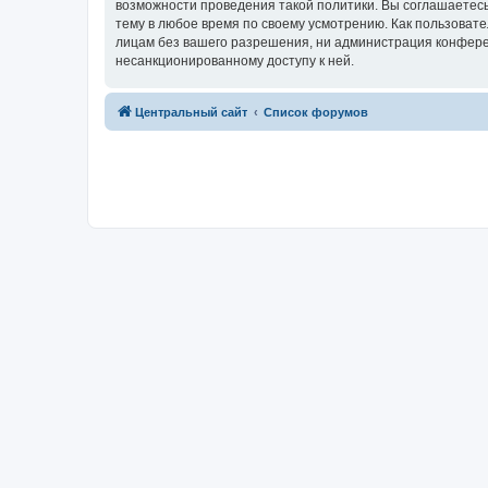
возможности проведения такой политики. Вы соглашаетес
тему в любое время по своему усмотрению. Как пользовате
лицам без вашего разрешения, ни администрация конферен
несанкционированному доступу к ней.
Центральный сайт
Список форумов