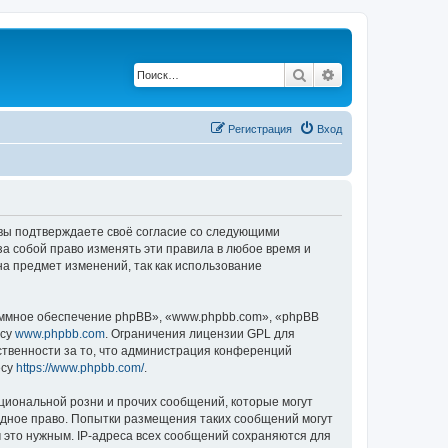
Поиск
Расширенный по
Регистрация
Вход
, вы подтверждаете своё согласие со следующими
а собой право изменять эти правила в любое время и
на предмет изменений, так как использование
ммное обеспечение phpBB», «www.phpbb.com», «phpBB
есу
www.phpbb.com
. Ограничения лицензии GPL для
ственности за то, что администрация конференций
есу
https://www.phpbb.com/
.
циональной розни и прочих сообщений, которые могут
одное право. Попытки размещения таких сообщений могут
 это нужным. IP-адреса всех сообщений сохраняются для