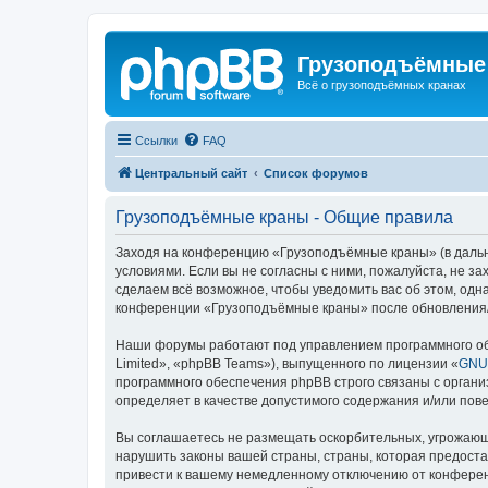
Грузоподъёмные
Всё о грузоподъёмных кранах
Ссылки
FAQ
Центральный сайт
Список форумов
Грузоподъёмные краны - Общие правила
Заходя на конференцию «Грузоподъёмные краны» (в дальне
условиями. Если вы не согласны с ними, пожалуйста, не 
сделаем всё возможное, чтобы уведомить вас об этом, одн
конференции «Грузоподъёмные краны» после обновления/и
Наши форумы работают под управлением программного об
Limited», «phpBB Teams»), выпущенного по лицензии «
GNU 
программного обеспечения phpBB строго связаны с органи
определяет в качестве допустимого содержания и/или по
Вы соглашаетесь не размещать оскорбительных, угрожающ
нарушить законы вашей страны, страны, которая предост
привести к вашему немедленному отключению от конференц