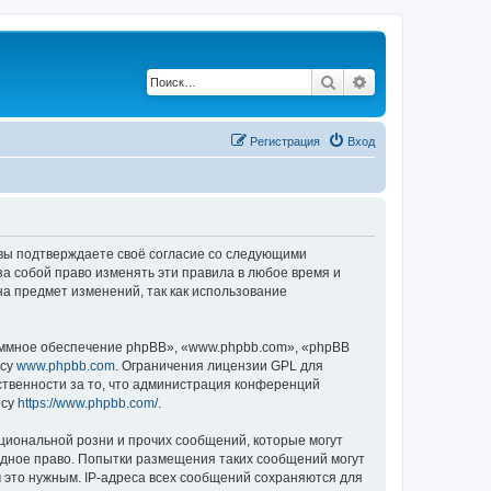
Поиск
Расширенный по
Регистрация
Вход
, вы подтверждаете своё согласие со следующими
а собой право изменять эти правила в любое время и
на предмет изменений, так как использование
ммное обеспечение phpBB», «www.phpbb.com», «phpBB
есу
www.phpbb.com
. Ограничения лицензии GPL для
ственности за то, что администрация конференций
есу
https://www.phpbb.com/
.
циональной розни и прочих сообщений, которые могут
одное право. Попытки размещения таких сообщений могут
 это нужным. IP-адреса всех сообщений сохраняются для