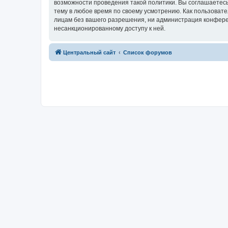
возможности проведения такой политики. Вы соглашаетес
тему в любое время по своему усмотрению. Как пользовате
лицам без вашего разрешения, ни администрация конферен
несанкционированному доступу к ней.
Центральный сайт
Список форумов