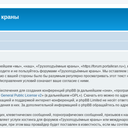
 краны
йшем «мы», «наш», «Грузоподъёмные краны», «https://forum.portalkran.ru»)
заходите и не пользуйтесь форумами «Грузоподъёмные краны». Мы оставляем з
ако с вашей стороны было бы разумным регулярно просматривать этот текст 
справления условий означает ваше согласие с ними.
еспечения для создания конференций phpBB (в дальнейшем «они», «програ
General Public License v2
» (в дальнейшем «GPL»). Скачать его можно по адр
зацией и поддержкой интернет-конференций, и phpBB Limited не несёт ответ
ведения в них. За дополнительной информацией о phpBB обращайтесь по адр
их, клеветнических сообщений, порнографических сообщений, призывов к на
авляет услуги хостинга для форумов «Грузоподъёмные краны» или междунар
ии, при этом ваш провайдер будет поставлен в известность, если мы сочтём