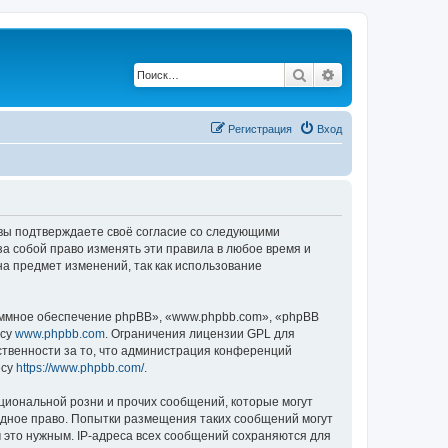
Поиск
Расширенный по
Регистрация
Вход
, вы подтверждаете своё согласие со следующими
а собой право изменять эти правила в любое время и
на предмет изменений, так как использование
ммное обеспечение phpBB», «www.phpbb.com», «phpBB
есу
www.phpbb.com
. Ограничения лицензии GPL для
ственности за то, что администрация конференций
есу
https://www.phpbb.com/
.
циональной розни и прочих сообщений, которые могут
одное право. Попытки размещения таких сообщений могут
 это нужным. IP-адреса всех сообщений сохраняются для