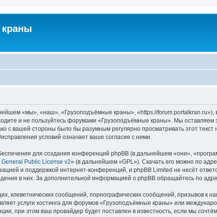
 краны
йшем «мы», «наш», «Грузоподъёмные краны», «https://forum.portalkran.ru»)
заходите и не пользуйтесь форумами «Грузоподъёмные краны». Мы оставляем з
ако с вашей стороны было бы разумным регулярно просматривать этот текст 
справления условий означает ваше согласие с ними.
еспечения для создания конференций phpBB (в дальнейшем «они», «програ
General Public License v2
» (в дальнейшем «GPL»). Скачать его можно по адр
зацией и поддержкой интернет-конференций, и phpBB Limited не несёт ответ
ведения в них. За дополнительной информацией о phpBB обращайтесь по адр
их, клеветнических сообщений, порнографических сообщений, призывов к на
авляет услуги хостинга для форумов «Грузоподъёмные краны» или междунар
ии, при этом ваш провайдер будет поставлен в известность, если мы сочтём