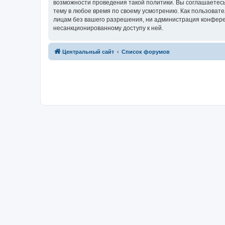
возможности проведения такой политики. Вы соглашаетес
тему в любое время по своему усмотрению. Как пользовате
лицам без вашего разрешения, ни администрация конферен
несанкционированному доступу к ней.
Центральный сайт
Список форумов