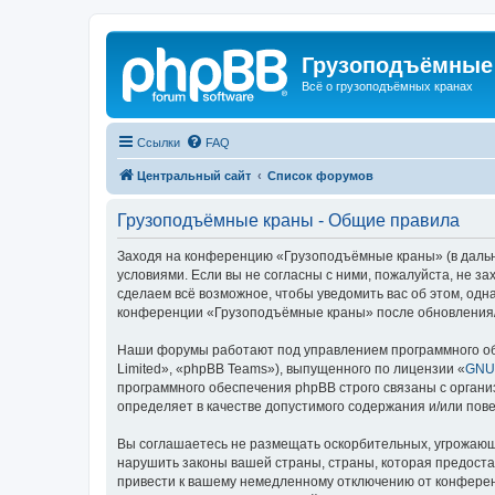
Грузоподъёмные
Всё о грузоподъёмных кранах
Ссылки
FAQ
Центральный сайт
Список форумов
Грузоподъёмные краны - Общие правила
Заходя на конференцию «Грузоподъёмные краны» (в дальне
условиями. Если вы не согласны с ними, пожалуйста, не 
сделаем всё возможное, чтобы уведомить вас об этом, одн
конференции «Грузоподъёмные краны» после обновления/и
Наши форумы работают под управлением программного об
Limited», «phpBB Teams»), выпущенного по лицензии «
GNU 
программного обеспечения phpBB строго связаны с органи
определяет в качестве допустимого содержания и/или по
Вы соглашаетесь не размещать оскорбительных, угрожающ
нарушить законы вашей страны, страны, которая предост
привести к вашему немедленному отключению от конференц