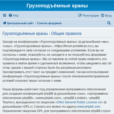
Грузоподъёмные краны
FAQ
Регистрация
Вход
П
Центральный сайт
Список форумов
о
Грузоподъёмные краны - Общие правила
и
с
Заходя на конференцию «Грузоподъёмные краны» (в дальнейшем «мы»,
«наш», «Грузоподъёмные краны», «https://forum.portalkran.ru»), вы
к
подтверждаете своё согласие со следующими условиями. Если вы не
согласны с ними, пожалуйста, не заходите и не пользуйтесь форумами
«Грузоподъёмные краны». Мы оставляем за собой право изменять эти
правила в любое время и сделаем всё возможное, чтобы уведомить вас об
этом, однако с вашей стороны было бы разумным регулярно
просматривать этот текст на предмет изменений, так как использование
конференции «Грузоподъёмные краны» после обновления/исправления
условий означает ваше согласие с ними.
Наши форумы работают под управлением программного обеспечения
для создания конференций phpBB (в дальнейшем «они», «программное
обеспечение phpBB», «www.phpbb.com», «phpBB Limited», «phpBB
Teams»), выпущенного по лицензии «
GNU General Public License v2
» (в
дальнейшем «GPL»). Скачать его можно по адресу
www.phpbb.com
.
Ограничения лицензии GPL для программного обеспечения phpBB строго