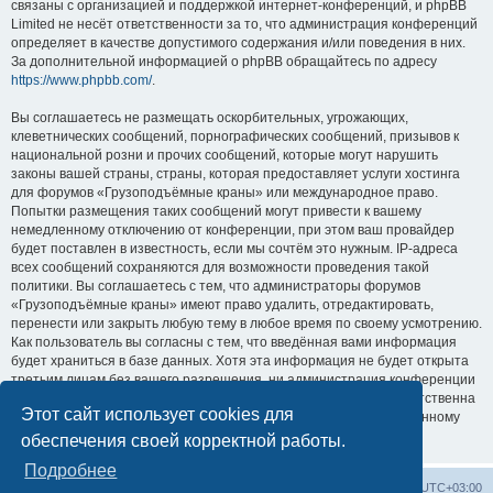
связаны с организацией и поддержкой интернет-конференций, и phpBB
Limited не несёт ответственности за то, что администрация конференций
определяет в качестве допустимого содержания и/или поведения в них.
За дополнительной информацией о phpBB обращайтесь по адресу
https://www.phpbb.com/
.
Вы соглашаетесь не размещать оскорбительных, угрожающих,
клеветнических сообщений, порнографических сообщений, призывов к
национальной розни и прочих сообщений, которые могут нарушить
законы вашей страны, страны, которая предоставляет услуги хостинга
для форумов «Грузоподъёмные краны» или международное право.
Попытки размещения таких сообщений могут привести к вашему
немедленному отключению от конференции, при этом ваш провайдер
будет поставлен в известность, если мы сочтём это нужным. IP-адреса
всех сообщений сохраняются для возможности проведения такой
политики. Вы соглашаетесь с тем, что администраторы форумов
«Грузоподъёмные краны» имеют право удалить, отредактировать,
перенести или закрыть любую тему в любое время по своему усмотрению.
Как пользователь вы согласны с тем, что введённая вами информация
будет храниться в базе данных. Хотя эта информация не будет открыта
третьим лицам без вашего разрешения, ни администрация конференции
«Грузоподъёмные краны», ни phpBB Limited не может быть ответственна
Этот сайт использует cookies для
за действия хакеров, которые могут привести к несанкционированному
доступу к ней.
обеспечения своей корректной работы.
Подробнее
Центральный сайт
Список форумов
Часовой пояс:
UTC+03:00