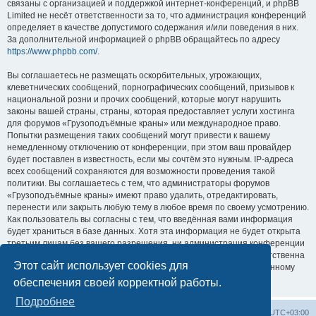
связаны с организацией и поддержкой интернет-конференций, и phpBB
Limited не несёт ответственности за то, что администрация конференций
определяет в качестве допустимого содержания и/или поведения в них.
За дополнительной информацией о phpBB обращайтесь по адресу
https://www.phpbb.com/
.
Вы соглашаетесь не размещать оскорбительных, угрожающих,
клеветнических сообщений, порнографических сообщений, призывов к
национальной розни и прочих сообщений, которые могут нарушить
законы вашей страны, страны, которая предоставляет услуги хостинга
для форумов «Грузоподъёмные краны» или международное право.
Попытки размещения таких сообщений могут привести к вашему
немедленному отключению от конференции, при этом ваш провайдер
будет поставлен в известность, если мы сочтём это нужным. IP-адреса
всех сообщений сохраняются для возможности проведения такой
политики. Вы соглашаетесь с тем, что администраторы форумов
«Грузоподъёмные краны» имеют право удалить, отредактировать,
перенести или закрыть любую тему в любое время по своему усмотрению.
Как пользователь вы согласны с тем, что введённая вами информация
будет храниться в базе данных. Хотя эта информация не будет открыта
третьим лицам без вашего разрешения, ни администрация конференции
«Грузоподъёмные краны», ни phpBB Limited не может быть ответственна
Этот сайт использует cookies для
за действия хакеров, которые могут привести к несанкционированному
доступу к ней.
обеспечения своей корректной работы.
Подробнее
Центральный сайт
Список форумов
Часовой пояс:
UTC+03:00