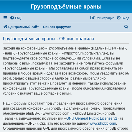
Грузоподъёмные краны
FAQ
Регистрация
Вход
П
Центральный сайт
Список форумов
о
Грузоподъёмные краны - Общие правила
и
с
Заходя на конференцию «Грузоподъёмные краны» (в дальнейшем «мы»,
«наш», «Грузоподъёмные краны», «https://forum.portalkran.ru»), вы
к
подтверждаете своё согласие со следующими условиями. Если вы не
согласны с ними, пожалуйста, не заходите и не пользуйтесь форумами
«Грузоподъёмные краны». Мы оставляем за собой право изменять эти
правила в любое время и сделаем всё возможное, чтобы уведомить вас об
этом, однако с вашей стороны было бы разумным регулярно
просматривать этот текст на предмет изменений, так как использование
конференции «Грузоподъёмные краны» после обновления/исправления
условий означает ваше согласие с ними.
Наши форумы работают под управлением программного обеспечения
для создания конференций phpBB (в дальнейшем «они», «программное
обеспечение phpBB», «www.phpbb.com», «phpBB Limited», «phpBB
Teams»), выпущенного по лицензии «
GNU General Public License v2
» (в
дальнейшем «GPL»). Скачать его можно по адресу
www.phpbb.com
.
Ограничения лицензии GPL для программного обеспечения phpBB строго