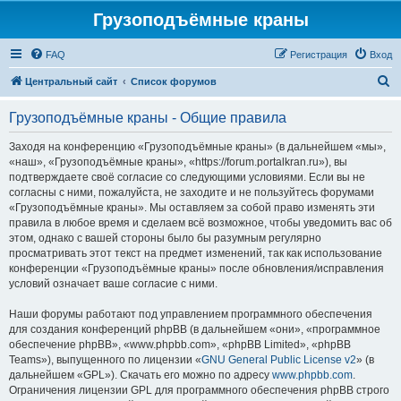
Грузоподъёмные краны
FAQ
Регистрация
Вход
П
Центральный сайт
Список форумов
о
Грузоподъёмные краны - Общие правила
и
с
Заходя на конференцию «Грузоподъёмные краны» (в дальнейшем «мы»,
«наш», «Грузоподъёмные краны», «https://forum.portalkran.ru»), вы
к
подтверждаете своё согласие со следующими условиями. Если вы не
согласны с ними, пожалуйста, не заходите и не пользуйтесь форумами
«Грузоподъёмные краны». Мы оставляем за собой право изменять эти
правила в любое время и сделаем всё возможное, чтобы уведомить вас об
этом, однако с вашей стороны было бы разумным регулярно
просматривать этот текст на предмет изменений, так как использование
конференции «Грузоподъёмные краны» после обновления/исправления
условий означает ваше согласие с ними.
Наши форумы работают под управлением программного обеспечения
для создания конференций phpBB (в дальнейшем «они», «программное
обеспечение phpBB», «www.phpbb.com», «phpBB Limited», «phpBB
Teams»), выпущенного по лицензии «
GNU General Public License v2
» (в
дальнейшем «GPL»). Скачать его можно по адресу
www.phpbb.com
.
Ограничения лицензии GPL для программного обеспечения phpBB строго