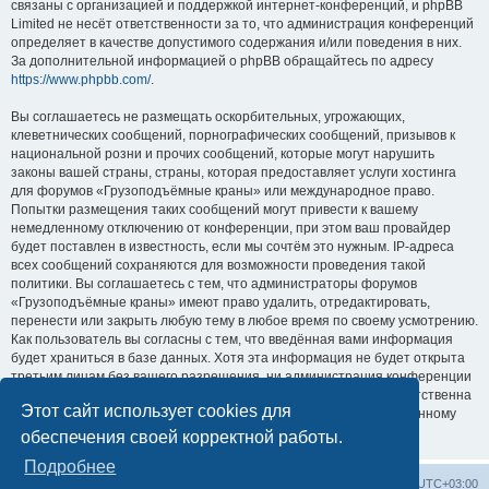
связаны с организацией и поддержкой интернет-конференций, и phpBB
Limited не несёт ответственности за то, что администрация конференций
определяет в качестве допустимого содержания и/или поведения в них.
За дополнительной информацией о phpBB обращайтесь по адресу
https://www.phpbb.com/
.
Вы соглашаетесь не размещать оскорбительных, угрожающих,
клеветнических сообщений, порнографических сообщений, призывов к
национальной розни и прочих сообщений, которые могут нарушить
законы вашей страны, страны, которая предоставляет услуги хостинга
для форумов «Грузоподъёмные краны» или международное право.
Попытки размещения таких сообщений могут привести к вашему
немедленному отключению от конференции, при этом ваш провайдер
будет поставлен в известность, если мы сочтём это нужным. IP-адреса
всех сообщений сохраняются для возможности проведения такой
политики. Вы соглашаетесь с тем, что администраторы форумов
«Грузоподъёмные краны» имеют право удалить, отредактировать,
перенести или закрыть любую тему в любое время по своему усмотрению.
Как пользователь вы согласны с тем, что введённая вами информация
будет храниться в базе данных. Хотя эта информация не будет открыта
третьим лицам без вашего разрешения, ни администрация конференции
«Грузоподъёмные краны», ни phpBB Limited не может быть ответственна
Этот сайт использует cookies для
за действия хакеров, которые могут привести к несанкционированному
доступу к ней.
обеспечения своей корректной работы.
Подробнее
Центральный сайт
Список форумов
Часовой пояс:
UTC+03:00