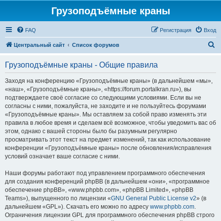
Грузоподъёмные краны
FAQ
Регистрация
Вход
П
Центральный сайт
Список форумов
о
Грузоподъёмные краны - Общие правила
и
с
Заходя на конференцию «Грузоподъёмные краны» (в дальнейшем «мы»,
«наш», «Грузоподъёмные краны», «https://forum.portalkran.ru»), вы
к
подтверждаете своё согласие со следующими условиями. Если вы не
согласны с ними, пожалуйста, не заходите и не пользуйтесь форумами
«Грузоподъёмные краны». Мы оставляем за собой право изменять эти
правила в любое время и сделаем всё возможное, чтобы уведомить вас об
этом, однако с вашей стороны было бы разумным регулярно
просматривать этот текст на предмет изменений, так как использование
конференции «Грузоподъёмные краны» после обновления/исправления
условий означает ваше согласие с ними.
Наши форумы работают под управлением программного обеспечения
для создания конференций phpBB (в дальнейшем «они», «программное
обеспечение phpBB», «www.phpbb.com», «phpBB Limited», «phpBB
Teams»), выпущенного по лицензии «
GNU General Public License v2
» (в
дальнейшем «GPL»). Скачать его можно по адресу
www.phpbb.com
.
Ограничения лицензии GPL для программного обеспечения phpBB строго