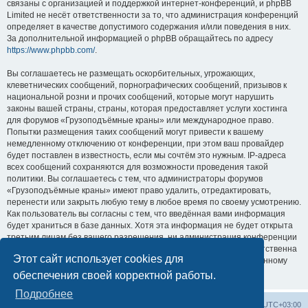
связаны с организацией и поддержкой интернет-конференций, и phpBB
Limited не несёт ответственности за то, что администрация конференций
определяет в качестве допустимого содержания и/или поведения в них.
За дополнительной информацией о phpBB обращайтесь по адресу
https://www.phpbb.com/
.
Вы соглашаетесь не размещать оскорбительных, угрожающих,
клеветнических сообщений, порнографических сообщений, призывов к
национальной розни и прочих сообщений, которые могут нарушить
законы вашей страны, страны, которая предоставляет услуги хостинга
для форумов «Грузоподъёмные краны» или международное право.
Попытки размещения таких сообщений могут привести к вашему
немедленному отключению от конференции, при этом ваш провайдер
будет поставлен в известность, если мы сочтём это нужным. IP-адреса
всех сообщений сохраняются для возможности проведения такой
политики. Вы соглашаетесь с тем, что администраторы форумов
«Грузоподъёмные краны» имеют право удалить, отредактировать,
перенести или закрыть любую тему в любое время по своему усмотрению.
Как пользователь вы согласны с тем, что введённая вами информация
будет храниться в базе данных. Хотя эта информация не будет открыта
третьим лицам без вашего разрешения, ни администрация конференции
«Грузоподъёмные краны», ни phpBB Limited не может быть ответственна
Этот сайт использует cookies для
за действия хакеров, которые могут привести к несанкционированному
доступу к ней.
обеспечения своей корректной работы.
Подробнее
Центральный сайт
Список форумов
Часовой пояс:
UTC+03:00