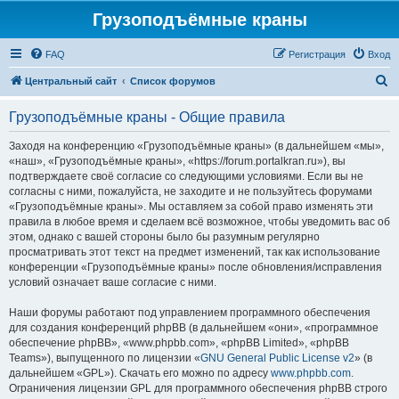
Грузоподъёмные краны
FAQ
Регистрация
Вход
П
Центральный сайт
Список форумов
о
Грузоподъёмные краны - Общие правила
и
с
Заходя на конференцию «Грузоподъёмные краны» (в дальнейшем «мы»,
«наш», «Грузоподъёмные краны», «https://forum.portalkran.ru»), вы
к
подтверждаете своё согласие со следующими условиями. Если вы не
согласны с ними, пожалуйста, не заходите и не пользуйтесь форумами
«Грузоподъёмные краны». Мы оставляем за собой право изменять эти
правила в любое время и сделаем всё возможное, чтобы уведомить вас об
этом, однако с вашей стороны было бы разумным регулярно
просматривать этот текст на предмет изменений, так как использование
конференции «Грузоподъёмные краны» после обновления/исправления
условий означает ваше согласие с ними.
Наши форумы работают под управлением программного обеспечения
для создания конференций phpBB (в дальнейшем «они», «программное
обеспечение phpBB», «www.phpbb.com», «phpBB Limited», «phpBB
Teams»), выпущенного по лицензии «
GNU General Public License v2
» (в
дальнейшем «GPL»). Скачать его можно по адресу
www.phpbb.com
.
Ограничения лицензии GPL для программного обеспечения phpBB строго