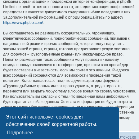
связаны с организацией и поддержкой интернет-конференций, и phpBB
Limited не несёт ответственности за то, что администрация конференций
определяет в качестве допустимого содержания и/или поведения в них.
За дополнительной информацией о phpBB обращайтесь по адресу
https://www.phpbb.com/
.
Вы соглашаетесь не размещать оскорбительных, угрожающих,
клеветнических сообщений, порнографических сообщений, призывов к
национальной розни и прочих сообщений, которые могут нарушить
законы вашей страны, страны, которая предоставляет услуги хостинга
для форумов «Грузоподъёмные краны» или международное право.
Попытки размещения таких сообщений могут привести к вашему
немедленному отключению от конференции, при этом ваш провайдер
будет поставлен в известность, если мы сочтём это нужным. IP-адреса
всех сообщений сохраняются для возможности проведения такой
политики. Вы соглашаетесь с тем, что администраторы форумов
«Грузоподъёмные краны» имеют право удалить, отредактировать,
перенести или закрыть любую тему в любое время по своему усмотрению.
Как пользователь вы согласны с тем, что введённая вами информация
будет храниться в базе данных. Хотя эта информация не будет открыта
третьим лицам без вашего разрешения, ни администрация конференции
«Грузоподъёмные краны», ни phpBB Limited не может быть ответственна
Этот сайт использует cookies для
за действия хакеров, которые могут привести к несанкционированному
доступу к ней.
обеспечения своей корректной работы.
Подробнее
Центральный сайт
Список форумов
Часовой пояс:
UTC+03:00