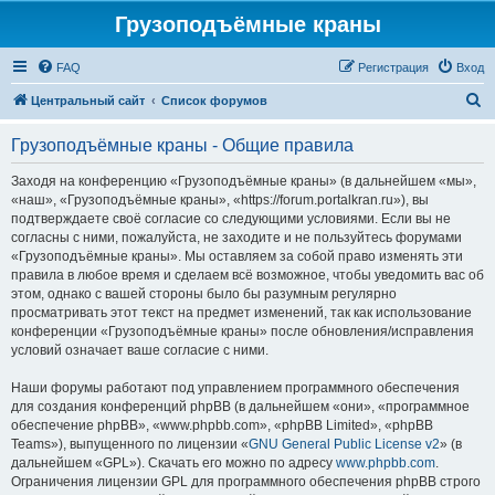
Грузоподъёмные краны
FAQ
Регистрация
Вход
П
Центральный сайт
Список форумов
о
Грузоподъёмные краны - Общие правила
и
с
Заходя на конференцию «Грузоподъёмные краны» (в дальнейшем «мы»,
«наш», «Грузоподъёмные краны», «https://forum.portalkran.ru»), вы
к
подтверждаете своё согласие со следующими условиями. Если вы не
согласны с ними, пожалуйста, не заходите и не пользуйтесь форумами
«Грузоподъёмные краны». Мы оставляем за собой право изменять эти
правила в любое время и сделаем всё возможное, чтобы уведомить вас об
этом, однако с вашей стороны было бы разумным регулярно
просматривать этот текст на предмет изменений, так как использование
конференции «Грузоподъёмные краны» после обновления/исправления
условий означает ваше согласие с ними.
Наши форумы работают под управлением программного обеспечения
для создания конференций phpBB (в дальнейшем «они», «программное
обеспечение phpBB», «www.phpbb.com», «phpBB Limited», «phpBB
Teams»), выпущенного по лицензии «
GNU General Public License v2
» (в
дальнейшем «GPL»). Скачать его можно по адресу
www.phpbb.com
.
Ограничения лицензии GPL для программного обеспечения phpBB строго