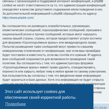
связаны с организацией и поддержкой интернет-конференций, и phpBB
Limited не несёт ответственности за то, что администрация конференций
определяет в качестве допустимого содержания и/или поведения в них.
За дополнительной информацией о phpBB обращайтесь по адресу
https://www.phpbb.com/
.
Вы соглашаетесь не размещать оскорбительных, угрожающих,
клеветнических сообщений, порнографических сообщений, призывов к
национальной розни и прочих сообщений, которые могут нарушить
законы вашей страны, страны, которая предоставляет услуги хостинга
для форумов «Грузоподъёмные краны» или международное право.
Попытки размещения таких сообщений могут привести к вашему
немедленному отключению от конференции, при этом ваш провайдер
будет поставлен в известность, если мы сочтём это нужным. IP-адреса
всех сообщений сохраняются для возможности проведения такой
политики. Вы соглашаетесь с тем, что администраторы форумов
«Грузоподъёмные краны» имеют право удалить, отредактировать,
перенести или закрыть любую тему в любое время по своему усмотрению.
Как пользователь вы согласны с тем, что введённая вами информация
будет храниться в базе данных. Хотя эта информация не будет открыта
третьим лицам без вашего разрешения, ни администрация конференции
«Грузоподъёмные краны», ни phpBB Limited не может быть ответственна
Этот сайт использует cookies для
за действия хакеров, которые могут привести к несанкционированному
доступу к ней.
обеспечения своей корректной работы.
Подробнее
Центральный сайт
Список форумов
Часовой пояс:
UTC+03:00