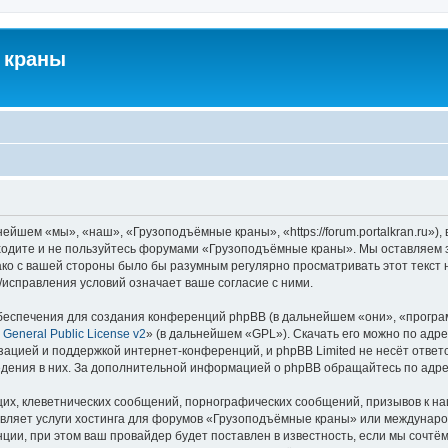
 краны
йшем «мы», «наш», «Грузоподъёмные краны», «https://forum.portalkran.ru»)
заходите и не пользуйтесь форумами «Грузоподъёмные краны». Мы оставляем з
ако с вашей стороны было бы разумным регулярно просматривать этот текст 
справления условий означает ваше согласие с ними.
еспечения для создания конференций phpBB (в дальнейшем «они», «програ
General Public License v2
» (в дальнейшем «GPL»). Скачать его можно по адр
зацией и поддержкой интернет-конференций, и phpBB Limited не несёт ответ
ведения в них. За дополнительной информацией о phpBB обращайтесь по адр
их, клеветнических сообщений, порнографических сообщений, призывов к на
авляет услуги хостинга для форумов «Грузоподъёмные краны» или междунар
ии, при этом ваш провайдер будет поставлен в известность, если мы сочтём