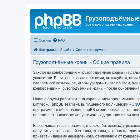
Грузоподъёмные
Всё о грузоподъёмных кранах
Ссылки
FAQ
Центральный сайт
Список форумов
Грузоподъёмные краны - Общие правила
Заходя на конференцию «Грузоподъёмные краны» (в дальне
условиями. Если вы не согласны с ними, пожалуйста, не 
сделаем всё возможное, чтобы уведомить вас об этом, одн
конференции «Грузоподъёмные краны» после обновления/и
Наши форумы работают под управлением программного об
Limited», «phpBB Teams»), выпущенного по лицензии «
GNU 
программного обеспечения phpBB строго связаны с органи
определяет в качестве допустимого содержания и/или по
Вы соглашаетесь не размещать оскорбительных, угрожающ
нарушить законы вашей страны, страны, которая предост
привести к вашему немедленному отключению от конференц