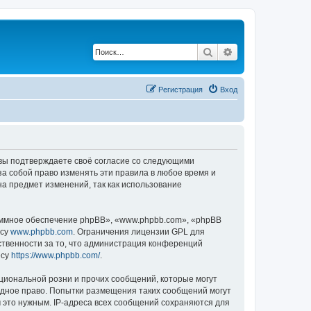
Поиск
Расширенный по
Регистрация
Вход
, вы подтверждаете своё согласие со следующими
а собой право изменять эти правила в любое время и
на предмет изменений, так как использование
ммное обеспечение phpBB», «www.phpbb.com», «phpBB
есу
www.phpbb.com
. Ограничения лицензии GPL для
ственности за то, что администрация конференций
есу
https://www.phpbb.com/
.
циональной розни и прочих сообщений, которые могут
одное право. Попытки размещения таких сообщений могут
 это нужным. IP-адреса всех сообщений сохраняются для