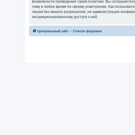
возможности проведения такой политики. Вы соглашаетес
тему в любое время по своему усмотрению. Как пользовате
лицам без вашего разрешения, ни администрация конферен
несанкционированному доступу к ней.
Центральный сайт
Список форумов