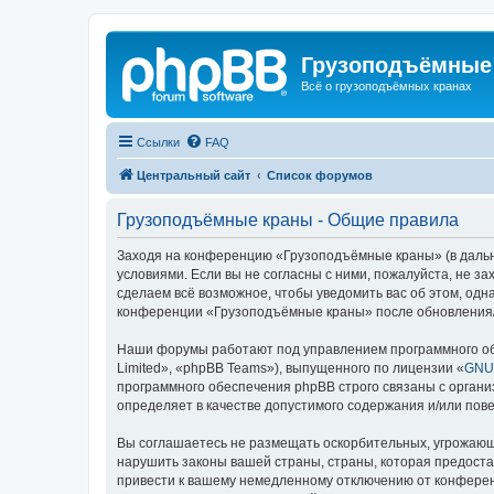
Грузоподъёмные
Всё о грузоподъёмных кранах
Ссылки
FAQ
Центральный сайт
Список форумов
Грузоподъёмные краны - Общие правила
Заходя на конференцию «Грузоподъёмные краны» (в дальне
условиями. Если вы не согласны с ними, пожалуйста, не 
сделаем всё возможное, чтобы уведомить вас об этом, одн
конференции «Грузоподъёмные краны» после обновления/и
Наши форумы работают под управлением программного об
Limited», «phpBB Teams»), выпущенного по лицензии «
GNU 
программного обеспечения phpBB строго связаны с органи
определяет в качестве допустимого содержания и/или по
Вы соглашаетесь не размещать оскорбительных, угрожающ
нарушить законы вашей страны, страны, которая предост
привести к вашему немедленному отключению от конференц