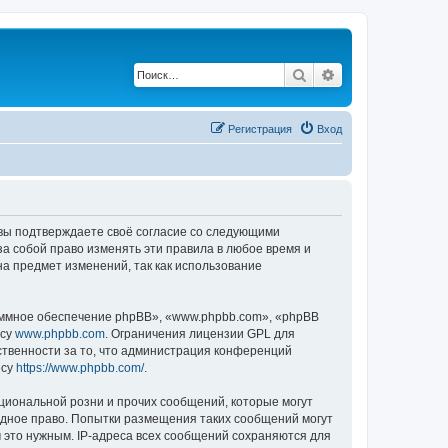
Поиск
Расширенный по
Регистрация
Вход
, вы подтверждаете своё согласие со следующими
а собой право изменять эти правила в любое время и
на предмет изменений, так как использование
ммное обеспечение phpBB», «www.phpbb.com», «phpBB
есу
www.phpbb.com
. Ограничения лицензии GPL для
ственности за то, что администрация конференций
есу
https://www.phpbb.com/
.
циональной розни и прочих сообщений, которые могут
одное право. Попытки размещения таких сообщений могут
 это нужным. IP-адреса всех сообщений сохраняются для