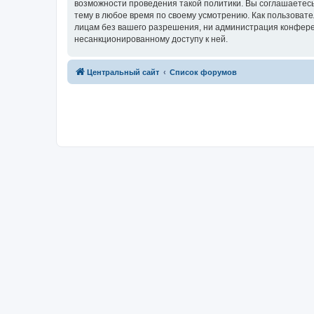
возможности проведения такой политики. Вы соглашаетес
тему в любое время по своему усмотрению. Как пользовате
лицам без вашего разрешения, ни администрация конферен
несанкционированному доступу к ней.
Центральный сайт
Список форумов