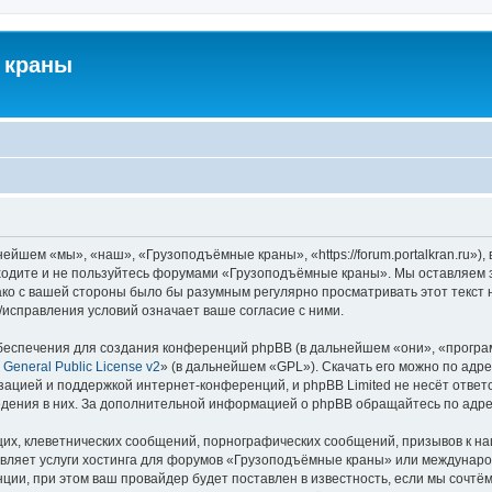
 краны
йшем «мы», «наш», «Грузоподъёмные краны», «https://forum.portalkran.ru»)
заходите и не пользуйтесь форумами «Грузоподъёмные краны». Мы оставляем з
ако с вашей стороны было бы разумным регулярно просматривать этот текст 
справления условий означает ваше согласие с ними.
еспечения для создания конференций phpBB (в дальнейшем «они», «програ
General Public License v2
» (в дальнейшем «GPL»). Скачать его можно по адр
зацией и поддержкой интернет-конференций, и phpBB Limited не несёт ответ
ведения в них. За дополнительной информацией о phpBB обращайтесь по адр
их, клеветнических сообщений, порнографических сообщений, призывов к на
авляет услуги хостинга для форумов «Грузоподъёмные краны» или междунар
ии, при этом ваш провайдер будет поставлен в известность, если мы сочтём