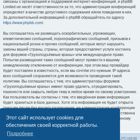
связаны с организацией и поддержкой интернет-конференций, и phpBB
Limited не несёт ответственности за то, что администрация конференций
определяет в качестве допустимого содержания и/или поведения в них.
За дополнительной информацией о phpBB обращайтесь по адресу
https://www.phpbb.com/
.
Вы соглашаетесь не размещать оскорбительных, угрожающих,
клеветнических сообщений, порнографических сообщений, призывов к
национальной розни и прочих сообщений, которые могут нарушить
законы вашей страны, страны, которая предоставляет услуги хостинга
для форумов «Грузоподъёмные краны» или международное право.
Попытки размещения таких сообщений могут привести к вашему
немедленному отключению от конференции, при этом ваш провайдер
будет поставлен в известность, если мы сочтём это нужным. IP-адреса
всех сообщений сохраняются для возможности проведения такой
политики. Вы соглашаетесь с тем, что администраторы форумов
«Грузоподъёмные краны» имеют право удалить, отредактировать,
перенести или закрыть любую тему в любое время по своему усмотрению.
Как пользователь вы согласны с тем, что введённая вами информация
будет храниться в базе данных. Хотя эта информация не будет открыта
третьим лицам без вашего разрешения, ни администрация конференции
«Грузоподъёмные краны», ни phpBB Limited не может быть ответственна
Этот сайт использует cookies для
за действия хакеров, которые могут привести к несанкционированному
доступу к ней.
обеспечения своей корректной работы.
Подробнее
Центральный сайт
Список форумов
Часовой пояс:
UTC+03:00