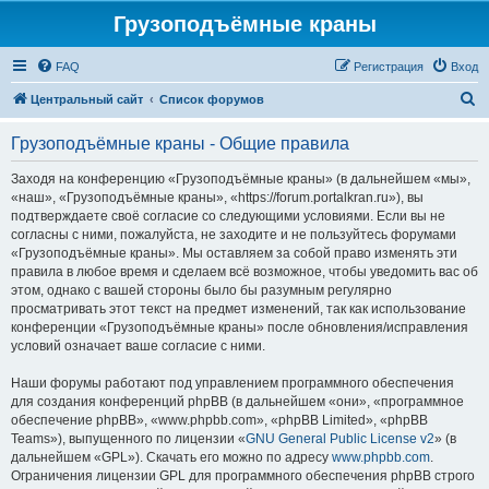
Грузоподъёмные краны
FAQ
Регистрация
Вход
П
Центральный сайт
Список форумов
о
Грузоподъёмные краны - Общие правила
и
с
Заходя на конференцию «Грузоподъёмные краны» (в дальнейшем «мы»,
«наш», «Грузоподъёмные краны», «https://forum.portalkran.ru»), вы
к
подтверждаете своё согласие со следующими условиями. Если вы не
согласны с ними, пожалуйста, не заходите и не пользуйтесь форумами
«Грузоподъёмные краны». Мы оставляем за собой право изменять эти
правила в любое время и сделаем всё возможное, чтобы уведомить вас об
этом, однако с вашей стороны было бы разумным регулярно
просматривать этот текст на предмет изменений, так как использование
конференции «Грузоподъёмные краны» после обновления/исправления
условий означает ваше согласие с ними.
Наши форумы работают под управлением программного обеспечения
для создания конференций phpBB (в дальнейшем «они», «программное
обеспечение phpBB», «www.phpbb.com», «phpBB Limited», «phpBB
Teams»), выпущенного по лицензии «
GNU General Public License v2
» (в
дальнейшем «GPL»). Скачать его можно по адресу
www.phpbb.com
.
Ограничения лицензии GPL для программного обеспечения phpBB строго