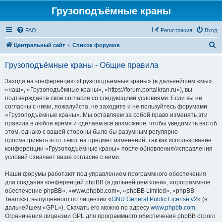
Грузоподъёмные краны
FAQ
Регистрация
Вход
П
Центральный сайт
Список форумов
о
Грузоподъёмные краны - Общие правила
и
с
Заходя на конференцию «Грузоподъёмные краны» (в дальнейшем «мы»,
«наш», «Грузоподъёмные краны», «https://forum.portalkran.ru»), вы
к
подтверждаете своё согласие со следующими условиями. Если вы не
согласны с ними, пожалуйста, не заходите и не пользуйтесь форумами
«Грузоподъёмные краны». Мы оставляем за собой право изменять эти
правила в любое время и сделаем всё возможное, чтобы уведомить вас об
этом, однако с вашей стороны было бы разумным регулярно
просматривать этот текст на предмет изменений, так как использование
конференции «Грузоподъёмные краны» после обновления/исправления
условий означает ваше согласие с ними.
Наши форумы работают под управлением программного обеспечения
для создания конференций phpBB (в дальнейшем «они», «программное
обеспечение phpBB», «www.phpbb.com», «phpBB Limited», «phpBB
Teams»), выпущенного по лицензии «
GNU General Public License v2
» (в
дальнейшем «GPL»). Скачать его можно по адресу
www.phpbb.com
.
Ограничения лицензии GPL для программного обеспечения phpBB строго