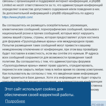
связаны с организацией и поддержкой интернет-конференций, и phpBB
Limited не несёт ответственности за то, что администрация конференций
определяет в качестве допустимого содержания и/или поведения в них.
За дополнительной информацией о phpBB обращайтесь по адресу
https://www.phpbb.com/
.
Вы соглашаетесь не размещать оскорбительных, угрожающих,
клеветнических сообщений, порнографических сообщений, призывов к
национальной розни и прочих сообщений, которые могут нарушить
законы вашей страны, страны, которая предоставляет услуги хостинга
для форумов «Грузоподъёмные краны» или международное право.
Попытки размещения таких сообщений могут привести к вашему
немедленному отключению от конференции, при этом ваш провайдер
будет поставлен в известность, если мы сочтём это нужным. IP-адреса
всех сообщений сохраняются для возможности проведения такой
политики. Вы соглашаетесь с тем, что администраторы форумов
«Грузоподъёмные краны» имеют право удалить, отредактировать,
перенести или закрыть любую тему в любое время по своему усмотрению.
Как пользователь вы согласны с тем, что введённая вами информация
будет храниться в базе данных. Хотя эта информация не будет открыта
третьим лицам без вашего разрешения, ни администрация конференции
«Грузоподъёмные краны», ни phpBB Limited не может быть ответственна
Этот сайт использует cookies для
за действия хакеров, которые могут привести к несанкционированному
доступу к ней.
обеспечения своей корректной работы.
Подробнее
Центральный сайт
Список форумов
Часовой пояс:
UTC+03:00