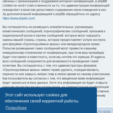
связаны с организацией и поддержкой интернет-конференций, и phpBB
Limited не несёт ответственности за то, что администрация конференций
определяет в качестве допустимого содержания и/или поведения в них.
За дополнительной информацией о phpBB обращайтесь по адресу
https://www.phpbb.com/
.
Вы соглашаетесь не размещать оскорбительных, угрожающих,
клеветнических сообщений, порнографических сообщений, призывов к
национальной розни и прочих сообщений, которые могут нарушить
законы вашей страны, страны, которая предоставляет услуги хостинга
для форумов «Грузоподъёмные краны» или международное право.
Попытки размещения таких сообщений могут привести к вашему
немедленному отключению от конференции, при этом ваш провайдер
будет поставлен в известность, если мы сочтём это нужным. IP-адреса
всех сообщений сохраняются для возможности проведения такой
политики. Вы соглашаетесь с тем, что администраторы форумов
«Грузоподъёмные краны» имеют право удалить, отредактировать,
перенести или закрыть любую тему в любое время по своему усмотрению.
Как пользователь вы согласны с тем, что введённая вами информация
будет храниться в базе данных. Хотя эта информация не будет открыта
третьим лицам без вашего разрешения, ни администрация конференции
«Грузоподъёмные краны», ни phpBB Limited не может быть ответственна
Этот сайт использует cookies для
за действия хакеров, которые могут привести к несанкционированному
доступу к ней.
обеспечения своей корректной работы.
Подробнее
Центральный сайт
Список форумов
Часовой пояс:
UTC+03:00