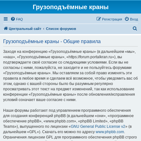
Грузоподъёмные краны
FAQ
Регистрация
Вход
П
Центральный сайт
Список форумов
о
Грузоподъёмные краны - Общие правила
и
с
Заходя на конференцию «Грузоподъёмные краны» (в дальнейшем «мы»,
«наш», «Грузоподъёмные краны», «https://forum.portalkran.ru»), вы
к
подтверждаете своё согласие со следующими условиями. Если вы не
согласны с ними, пожалуйста, не заходите и не пользуйтесь форумами
«Грузоподъёмные краны». Мы оставляем за собой право изменять эти
правила в любое время и сделаем всё возможное, чтобы уведомить вас об
этом, однако с вашей стороны было бы разумным регулярно
просматривать этот текст на предмет изменений, так как использование
конференции «Грузоподъёмные краны» после обновления/исправления
условий означает ваше согласие с ними.
Наши форумы работают под управлением программного обеспечения
для создания конференций phpBB (в дальнейшем «они», «программное
обеспечение phpBB», «www.phpbb.com», «phpBB Limited», «phpBB
Teams»), выпущенного по лицензии «
GNU General Public License v2
» (в
дальнейшем «GPL»). Скачать его можно по адресу
www.phpbb.com
.
Ограничения лицензии GPL для программного обеспечения phpBB строго