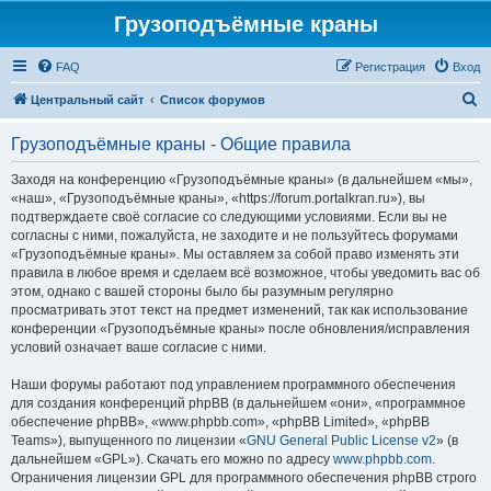
Грузоподъёмные краны
FAQ
Регистрация
Вход
П
Центральный сайт
Список форумов
о
Грузоподъёмные краны - Общие правила
и
с
Заходя на конференцию «Грузоподъёмные краны» (в дальнейшем «мы»,
«наш», «Грузоподъёмные краны», «https://forum.portalkran.ru»), вы
к
подтверждаете своё согласие со следующими условиями. Если вы не
согласны с ними, пожалуйста, не заходите и не пользуйтесь форумами
«Грузоподъёмные краны». Мы оставляем за собой право изменять эти
правила в любое время и сделаем всё возможное, чтобы уведомить вас об
этом, однако с вашей стороны было бы разумным регулярно
просматривать этот текст на предмет изменений, так как использование
конференции «Грузоподъёмные краны» после обновления/исправления
условий означает ваше согласие с ними.
Наши форумы работают под управлением программного обеспечения
для создания конференций phpBB (в дальнейшем «они», «программное
обеспечение phpBB», «www.phpbb.com», «phpBB Limited», «phpBB
Teams»), выпущенного по лицензии «
GNU General Public License v2
» (в
дальнейшем «GPL»). Скачать его можно по адресу
www.phpbb.com
.
Ограничения лицензии GPL для программного обеспечения phpBB строго