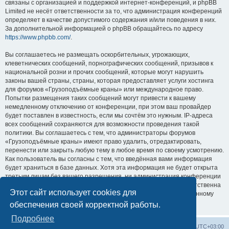
связаны с организацией и поддержкой интернет-конференций, и phpBB
Limited не несёт ответственности за то, что администрация конференций
определяет в качестве допустимого содержания и/или поведения в них.
За дополнительной информацией о phpBB обращайтесь по адресу
https://www.phpbb.com/
.
Вы соглашаетесь не размещать оскорбительных, угрожающих,
клеветнических сообщений, порнографических сообщений, призывов к
национальной розни и прочих сообщений, которые могут нарушить
законы вашей страны, страны, которая предоставляет услуги хостинга
для форумов «Грузоподъёмные краны» или международное право.
Попытки размещения таких сообщений могут привести к вашему
немедленному отключению от конференции, при этом ваш провайдер
будет поставлен в известность, если мы сочтём это нужным. IP-адреса
всех сообщений сохраняются для возможности проведения такой
политики. Вы соглашаетесь с тем, что администраторы форумов
«Грузоподъёмные краны» имеют право удалить, отредактировать,
перенести или закрыть любую тему в любое время по своему усмотрению.
Как пользователь вы согласны с тем, что введённая вами информация
будет храниться в базе данных. Хотя эта информация не будет открыта
третьим лицам без вашего разрешения, ни администрация конференции
«Грузоподъёмные краны», ни phpBB Limited не может быть ответственна
Этот сайт использует cookies для
за действия хакеров, которые могут привести к несанкционированному
доступу к ней.
обеспечения своей корректной работы.
Подробнее
Центральный сайт
Список форумов
Часовой пояс:
UTC+03:00