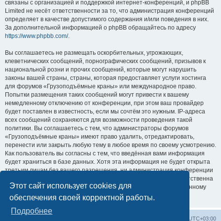
связаны с организацией и поддержкой интернет-конференций, и phpBB
Limited не несёт ответственности за то, что администрация конференций
определяет в качестве допустимого содержания и/или поведения в них.
За дополнительной информацией о phpBB обращайтесь по адресу
https://www.phpbb.com/
.
Вы соглашаетесь не размещать оскорбительных, угрожающих,
клеветнических сообщений, порнографических сообщений, призывов к
национальной розни и прочих сообщений, которые могут нарушить
законы вашей страны, страны, которая предоставляет услуги хостинга
для форумов «Грузоподъёмные краны» или международное право.
Попытки размещения таких сообщений могут привести к вашему
немедленному отключению от конференции, при этом ваш провайдер
будет поставлен в известность, если мы сочтём это нужным. IP-адреса
всех сообщений сохраняются для возможности проведения такой
политики. Вы соглашаетесь с тем, что администраторы форумов
«Грузоподъёмные краны» имеют право удалить, отредактировать,
перенести или закрыть любую тему в любое время по своему усмотрению.
Как пользователь вы согласны с тем, что введённая вами информация
будет храниться в базе данных. Хотя эта информация не будет открыта
третьим лицам без вашего разрешения, ни администрация конференции
«Грузоподъёмные краны», ни phpBB Limited не может быть ответственна
Этот сайт использует cookies для
за действия хакеров, которые могут привести к несанкционированному
доступу к ней.
обеспечения своей корректной работы.
Подробнее
Центральный сайт
Список форумов
Часовой пояс:
UTC+03:00