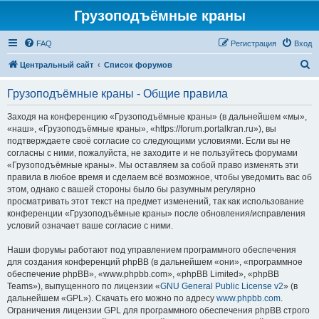
Грузоподъёмные краны
FAQ
Регистрация
Вход
П
Центральный сайт
Список форумов
о
Грузоподъёмные краны - Общие правила
и
с
Заходя на конференцию «Грузоподъёмные краны» (в дальнейшем «мы»,
«наш», «Грузоподъёмные краны», «https://forum.portalkran.ru»), вы
к
подтверждаете своё согласие со следующими условиями. Если вы не
согласны с ними, пожалуйста, не заходите и не пользуйтесь форумами
«Грузоподъёмные краны». Мы оставляем за собой право изменять эти
правила в любое время и сделаем всё возможное, чтобы уведомить вас об
этом, однако с вашей стороны было бы разумным регулярно
просматривать этот текст на предмет изменений, так как использование
конференции «Грузоподъёмные краны» после обновления/исправления
условий означает ваше согласие с ними.
Наши форумы работают под управлением программного обеспечения
для создания конференций phpBB (в дальнейшем «они», «программное
обеспечение phpBB», «www.phpbb.com», «phpBB Limited», «phpBB
Teams»), выпущенного по лицензии «
GNU General Public License v2
» (в
дальнейшем «GPL»). Скачать его можно по адресу
www.phpbb.com
.
Ограничения лицензии GPL для программного обеспечения phpBB строго