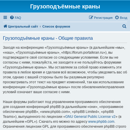
Грузоподъёмные краны
FAQ
Регистрация
Вход
П
Центральный сайт
Список форумов
о
Грузоподъёмные краны - Общие правила
и
с
Заходя на конференцию «Грузоподъёмные краны» (в дальнейшем «мы»,
«наш», «Грузоподъёмные краны», «https://forum.portalkran.ru»), вы
к
подтверждаете своё согласие со следующими условиями. Если вы не
согласны с ними, пожалуйста, не заходите и не пользуйтесь форумами
«Грузоподъёмные краны». Мы оставляем за собой право изменять эти
правила в любое время и сделаем всё возможное, чтобы уведомить вас об
этом, однако с вашей стороны было бы разумным регулярно
просматривать этот текст на предмет изменений, так как использование
конференции «Грузоподъёмные краны» после обновления/исправления
условий означает ваше согласие с ними.
Наши форумы работают под управлением программного обеспечения
для создания конференций phpBB (в дальнейшем «они», «программное
обеспечение phpBB», «www.phpbb.com», «phpBB Limited», «phpBB
Teams»), выпущенного по лицензии «
GNU General Public License v2
» (в
дальнейшем «GPL»). Скачать его можно по адресу
www.phpbb.com
.
Ограничения лицензии GPL для программного обеспечения phpBB строго