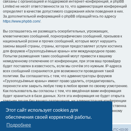
связаны с организацией и поддержкой интернет-конференций, и phpBB
Limited не несёт ответственности за то, что администрация конференций
определяет в качестве допустимого содержания и/или поведения в них.
За дополнительной информацией о phpBB обращайтесь по адресу
https://www.phpbb.com/
.
Вы соглашаетесь не размещать оскорбительных, угрожающих,
клеветнических сообщений, порнографических сообщений, призывов к
национальной розни и прочих сообщений, которые могут нарушить
законы вашей страны, страны, которая предоставляет услуги хостинга
для форумов «Грузоподъёмные краны» или международное право.
Попытки размещения таких сообщений могут привести к вашему
немедленному отключению от конференции, при этом ваш провайдер
будет поставлен в известность, если мы сочтём это нужным. IP-адреса
всех сообщений сохраняются для возможности проведения такой
политики. Вы соглашаетесь с тем, что администраторы форумов
«Грузоподъёмные краны» имеют право удалить, отредактировать,
перенести или закрыть любую тему в любое время по своему усмотрению.
Как пользователь вы согласны с тем, что введённая вами информация
будет храниться в базе данных. Хотя эта информация не будет открыта
третьим лицам без вашего разрешения, ни администрация конференции
«Грузоподъёмные краны», ни phpBB Limited не может быть ответственна
Этот сайт использует cookies для
за действия хакеров, которые могут привести к несанкционированному
доступу к ней.
обеспечения своей корректной работы.
Подробнее
Центральный сайт
Список форумов
Часовой пояс:
UTC+03:00