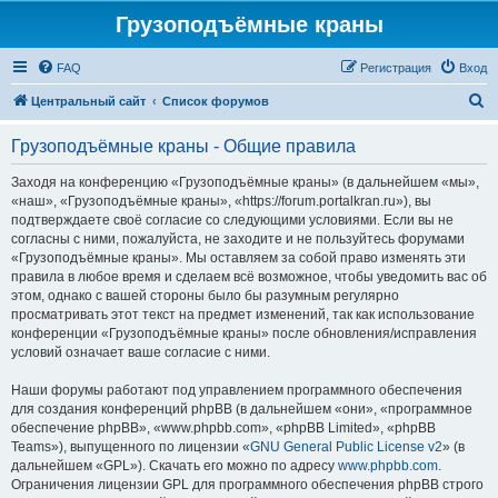
Грузоподъёмные краны
FAQ
Регистрация
Вход
П
Центральный сайт
Список форумов
о
Грузоподъёмные краны - Общие правила
и
с
Заходя на конференцию «Грузоподъёмные краны» (в дальнейшем «мы»,
«наш», «Грузоподъёмные краны», «https://forum.portalkran.ru»), вы
к
подтверждаете своё согласие со следующими условиями. Если вы не
согласны с ними, пожалуйста, не заходите и не пользуйтесь форумами
«Грузоподъёмные краны». Мы оставляем за собой право изменять эти
правила в любое время и сделаем всё возможное, чтобы уведомить вас об
этом, однако с вашей стороны было бы разумным регулярно
просматривать этот текст на предмет изменений, так как использование
конференции «Грузоподъёмные краны» после обновления/исправления
условий означает ваше согласие с ними.
Наши форумы работают под управлением программного обеспечения
для создания конференций phpBB (в дальнейшем «они», «программное
обеспечение phpBB», «www.phpbb.com», «phpBB Limited», «phpBB
Teams»), выпущенного по лицензии «
GNU General Public License v2
» (в
дальнейшем «GPL»). Скачать его можно по адресу
www.phpbb.com
.
Ограничения лицензии GPL для программного обеспечения phpBB строго