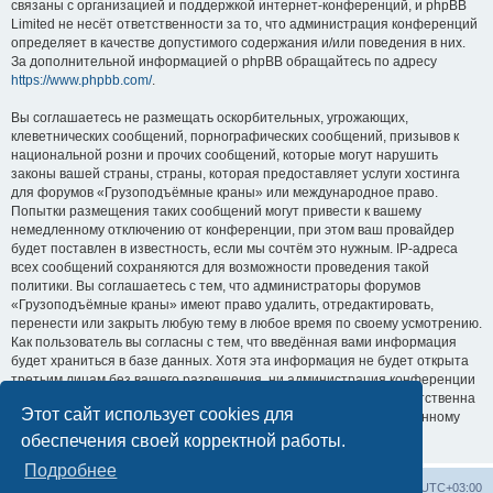
связаны с организацией и поддержкой интернет-конференций, и phpBB
Limited не несёт ответственности за то, что администрация конференций
определяет в качестве допустимого содержания и/или поведения в них.
За дополнительной информацией о phpBB обращайтесь по адресу
https://www.phpbb.com/
.
Вы соглашаетесь не размещать оскорбительных, угрожающих,
клеветнических сообщений, порнографических сообщений, призывов к
национальной розни и прочих сообщений, которые могут нарушить
законы вашей страны, страны, которая предоставляет услуги хостинга
для форумов «Грузоподъёмные краны» или международное право.
Попытки размещения таких сообщений могут привести к вашему
немедленному отключению от конференции, при этом ваш провайдер
будет поставлен в известность, если мы сочтём это нужным. IP-адреса
всех сообщений сохраняются для возможности проведения такой
политики. Вы соглашаетесь с тем, что администраторы форумов
«Грузоподъёмные краны» имеют право удалить, отредактировать,
перенести или закрыть любую тему в любое время по своему усмотрению.
Как пользователь вы согласны с тем, что введённая вами информация
будет храниться в базе данных. Хотя эта информация не будет открыта
третьим лицам без вашего разрешения, ни администрация конференции
«Грузоподъёмные краны», ни phpBB Limited не может быть ответственна
Этот сайт использует cookies для
за действия хакеров, которые могут привести к несанкционированному
доступу к ней.
обеспечения своей корректной работы.
Подробнее
Центральный сайт
Список форумов
Часовой пояс:
UTC+03:00