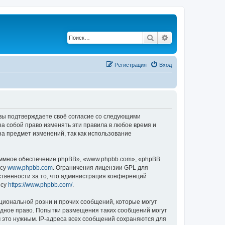
Поиск
Расширенный по
Регистрация
Вход
, вы подтверждаете своё согласие со следующими
а собой право изменять эти правила в любое время и
на предмет изменений, так как использование
ммное обеспечение phpBB», «www.phpbb.com», «phpBB
есу
www.phpbb.com
. Ограничения лицензии GPL для
ственности за то, что администрация конференций
есу
https://www.phpbb.com/
.
циональной розни и прочих сообщений, которые могут
одное право. Попытки размещения таких сообщений могут
 это нужным. IP-адреса всех сообщений сохраняются для