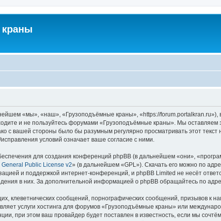
 краны
йшем «мы», «наш», «Грузоподъёмные краны», «https://forum.portalkran.ru»)
заходите и не пользуйтесь форумами «Грузоподъёмные краны». Мы оставляем з
ако с вашей стороны было бы разумным регулярно просматривать этот текст 
справления условий означает ваше согласие с ними.
еспечения для создания конференций phpBB (в дальнейшем «они», «програ
General Public License v2
» (в дальнейшем «GPL»). Скачать его можно по адр
зацией и поддержкой интернет-конференций, и phpBB Limited не несёт ответ
ведения в них. За дополнительной информацией о phpBB обращайтесь по адр
их, клеветнических сообщений, порнографических сообщений, призывов к на
авляет услуги хостинга для форумов «Грузоподъёмные краны» или междунар
ии, при этом ваш провайдер будет поставлен в известность, если мы сочтём