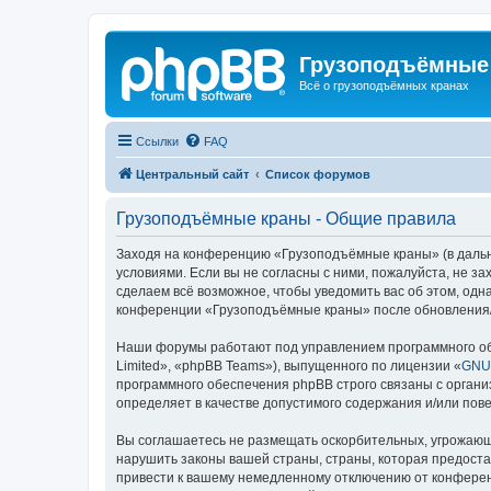
Грузоподъёмные
Всё о грузоподъёмных кранах
Ссылки
FAQ
Центральный сайт
Список форумов
Грузоподъёмные краны - Общие правила
Заходя на конференцию «Грузоподъёмные краны» (в дальне
условиями. Если вы не согласны с ними, пожалуйста, не 
сделаем всё возможное, чтобы уведомить вас об этом, одн
конференции «Грузоподъёмные краны» после обновления/и
Наши форумы работают под управлением программного об
Limited», «phpBB Teams»), выпущенного по лицензии «
GNU 
программного обеспечения phpBB строго связаны с органи
определяет в качестве допустимого содержания и/или по
Вы соглашаетесь не размещать оскорбительных, угрожающ
нарушить законы вашей страны, страны, которая предост
привести к вашему немедленному отключению от конференц