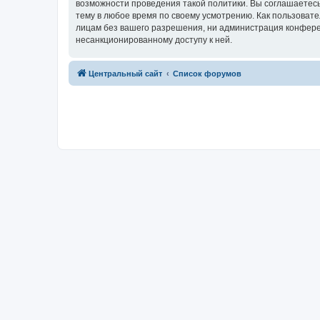
возможности проведения такой политики. Вы соглашаетес
тему в любое время по своему усмотрению. Как пользовате
лицам без вашего разрешения, ни администрация конферен
несанкционированному доступу к ней.
Центральный сайт
Список форумов