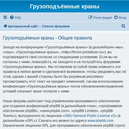
Грузоподъёмные краны
FAQ
Регистрация
Вход
П
Центральный сайт
Список форумов
о
Грузоподъёмные краны - Общие правила
и
с
Заходя на конференцию «Грузоподъёмные краны» (в дальнейшем «мы»,
«наш», «Грузоподъёмные краны», «https://forum.portalkran.ru»), вы
к
подтверждаете своё согласие со следующими условиями. Если вы не
согласны с ними, пожалуйста, не заходите и не пользуйтесь форумами
«Грузоподъёмные краны». Мы оставляем за собой право изменять эти
правила в любое время и сделаем всё возможное, чтобы уведомить вас об
этом, однако с вашей стороны было бы разумным регулярно
просматривать этот текст на предмет изменений, так как использование
конференции «Грузоподъёмные краны» после обновления/исправления
условий означает ваше согласие с ними.
Наши форумы работают под управлением программного обеспечения
для создания конференций phpBB (в дальнейшем «они», «программное
обеспечение phpBB», «www.phpbb.com», «phpBB Limited», «phpBB
Teams»), выпущенного по лицензии «
GNU General Public License v2
» (в
дальнейшем «GPL»). Скачать его можно по адресу
www.phpbb.com
.
Ограничения лицензии GPL для программного обеспечения phpBB строго