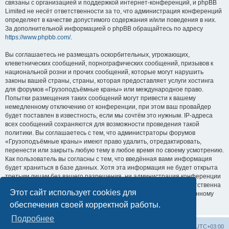
связаны с организацией и поддержкой интернет-конференций, и phpBB
Limited не несёт ответственности за то, что администрация конференций
определяет в качестве допустимого содержания и/или поведения в них.
За дополнительной информацией о phpBB обращайтесь по адресу
https://www.phpbb.com/
.
Вы соглашаетесь не размещать оскорбительных, угрожающих,
клеветнических сообщений, порнографических сообщений, призывов к
национальной розни и прочих сообщений, которые могут нарушить
законы вашей страны, страны, которая предоставляет услуги хостинга
для форумов «Грузоподъёмные краны» или международное право.
Попытки размещения таких сообщений могут привести к вашему
немедленному отключению от конференции, при этом ваш провайдер
будет поставлен в известность, если мы сочтём это нужным. IP-адреса
всех сообщений сохраняются для возможности проведения такой
политики. Вы соглашаетесь с тем, что администраторы форумов
«Грузоподъёмные краны» имеют право удалить, отредактировать,
перенести или закрыть любую тему в любое время по своему усмотрению.
Как пользователь вы согласны с тем, что введённая вами информация
будет храниться в базе данных. Хотя эта информация не будет открыта
третьим лицам без вашего разрешения, ни администрация конференции
«Грузоподъёмные краны», ни phpBB Limited не может быть ответственна
Этот сайт использует cookies для
за действия хакеров, которые могут привести к несанкционированному
доступу к ней.
обеспечения своей корректной работы.
Подробнее
Центральный сайт
Список форумов
Часовой пояс:
UTC+03:00