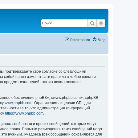
Поиск
Расширенный по
Регистрация
Вход
, вы подтверждаете своё согласие со следующими
а собой право изменять эти правила в любое время и
на предмет изменений, так как использование
ммное обеспечение phpBB», «www.phpbb.com», «phpBB
есу
www.phpbb.com
. Ограничения лицензии GPL для
ственности за то, что администрация конференций
есу
https://www.phpbb.com/
.
циональной розни и прочих сообщений, которые могут
одное право. Попытки размещения таких сообщений могут
 это нужным. IP-адреса всех сообщений сохраняются для