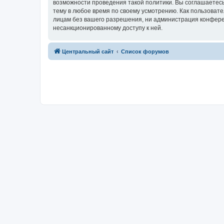
возможности проведения такой политики. Вы соглашаетес
тему в любое время по своему усмотрению. Как пользовате
лицам без вашего разрешения, ни администрация конферен
несанкционированному доступу к ней.
Центральный сайт
Список форумов