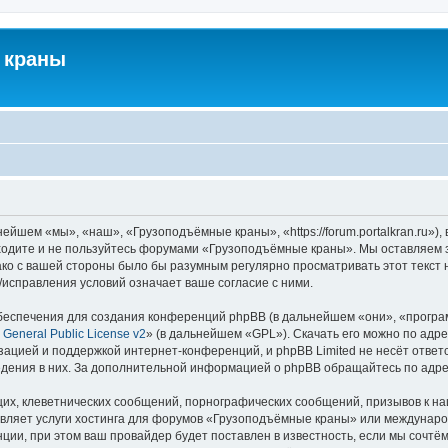
 краны
йшем «мы», «наш», «Грузоподъёмные краны», «https://forum.portalkran.ru»)
заходите и не пользуйтесь форумами «Грузоподъёмные краны». Мы оставляем з
ако с вашей стороны было бы разумным регулярно просматривать этот текст 
справления условий означает ваше согласие с ними.
еспечения для создания конференций phpBB (в дальнейшем «они», «програ
General Public License v2
» (в дальнейшем «GPL»). Скачать его можно по адр
зацией и поддержкой интернет-конференций, и phpBB Limited не несёт ответ
ведения в них. За дополнительной информацией о phpBB обращайтесь по адр
их, клеветнических сообщений, порнографических сообщений, призывов к на
авляет услуги хостинга для форумов «Грузоподъёмные краны» или междунар
ии, при этом ваш провайдер будет поставлен в известность, если мы сочтём