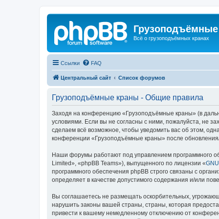
Грузоподъёмные
Всё о грузоподъёмных кранах
Ссылки
FAQ
Центральный сайт
Список форумов
Грузоподъёмные краны - Общие правила
Заходя на конференцию «Грузоподъёмные краны» (в дальне
условиями. Если вы не согласны с ними, пожалуйста, не 
сделаем всё возможное, чтобы уведомить вас об этом, одн
конференции «Грузоподъёмные краны» после обновления/и
Наши форумы работают под управлением программного об
Limited», «phpBB Teams»), выпущенного по лицензии «
GNU 
программного обеспечения phpBB строго связаны с органи
определяет в качестве допустимого содержания и/или по
Вы соглашаетесь не размещать оскорбительных, угрожающ
нарушить законы вашей страны, страны, которая предост
привести к вашему немедленному отключению от конференц