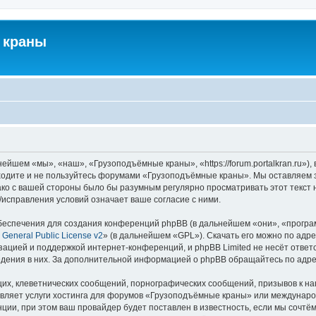
 краны
йшем «мы», «наш», «Грузоподъёмные краны», «https://forum.portalkran.ru»)
заходите и не пользуйтесь форумами «Грузоподъёмные краны». Мы оставляем з
ако с вашей стороны было бы разумным регулярно просматривать этот текст 
справления условий означает ваше согласие с ними.
еспечения для создания конференций phpBB (в дальнейшем «они», «програ
General Public License v2
» (в дальнейшем «GPL»). Скачать его можно по адр
зацией и поддержкой интернет-конференций, и phpBB Limited не несёт ответ
ведения в них. За дополнительной информацией о phpBB обращайтесь по адр
их, клеветнических сообщений, порнографических сообщений, призывов к на
авляет услуги хостинга для форумов «Грузоподъёмные краны» или междунар
ии, при этом ваш провайдер будет поставлен в известность, если мы сочтём