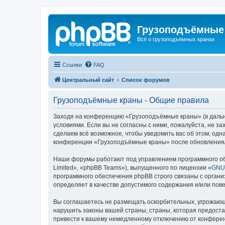
Грузоподъёмные
Всё о грузоподъёмных кранах
Ссылки
FAQ
Центральный сайт
Список форумов
Грузоподъёмные краны - Общие правила
Заходя на конференцию «Грузоподъёмные краны» (в дальне
условиями. Если вы не согласны с ними, пожалуйста, не 
сделаем всё возможное, чтобы уведомить вас об этом, одн
конференции «Грузоподъёмные краны» после обновления/и
Наши форумы работают под управлением программного об
Limited», «phpBB Teams»), выпущенного по лицензии «
GNU 
программного обеспечения phpBB строго связаны с органи
определяет в качестве допустимого содержания и/или по
Вы соглашаетесь не размещать оскорбительных, угрожающ
нарушить законы вашей страны, страны, которая предост
привести к вашему немедленному отключению от конференц