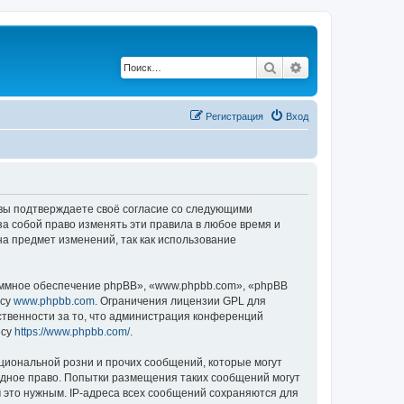
Поиск
Расширенный по
Регистрация
Вход
, вы подтверждаете своё согласие со следующими
а собой право изменять эти правила в любое время и
на предмет изменений, так как использование
ммное обеспечение phpBB», «www.phpbb.com», «phpBB
есу
www.phpbb.com
. Ограничения лицензии GPL для
ственности за то, что администрация конференций
есу
https://www.phpbb.com/
.
циональной розни и прочих сообщений, которые могут
одное право. Попытки размещения таких сообщений могут
 это нужным. IP-адреса всех сообщений сохраняются для