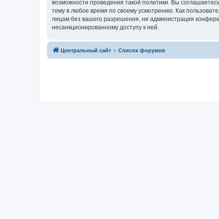
возможности проведения такой политики. Вы соглашаетес
тему в любое время по своему усмотрению. Как пользовате
лицам без вашего разрешения, ни администрация конферен
несанкционированному доступу к ней.
Центральный сайт
Список форумов