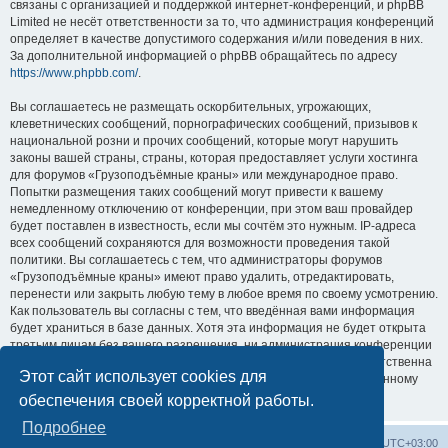
связаны с организацией и поддержкой интернет-конференций, и phpBB
Limited не несёт ответственности за то, что администрация конференций
определяет в качестве допустимого содержания и/или поведения в них.
За дополнительной информацией о phpBB обращайтесь по адресу
https://www.phpbb.com/
.
Вы соглашаетесь не размещать оскорбительных, угрожающих,
клеветнических сообщений, порнографических сообщений, призывов к
национальной розни и прочих сообщений, которые могут нарушить
законы вашей страны, страны, которая предоставляет услуги хостинга
для форумов «Грузоподъёмные краны» или международное право.
Попытки размещения таких сообщений могут привести к вашему
немедленному отключению от конференции, при этом ваш провайдер
будет поставлен в известность, если мы сочтём это нужным. IP-адреса
всех сообщений сохраняются для возможности проведения такой
политики. Вы соглашаетесь с тем, что администраторы форумов
«Грузоподъёмные краны» имеют право удалить, отредактировать,
перенести или закрыть любую тему в любое время по своему усмотрению.
Как пользователь вы согласны с тем, что введённая вами информация
будет храниться в базе данных. Хотя эта информация не будет открыта
третьим лицам без вашего разрешения, ни администрация конференции
«Грузоподъёмные краны», ни phpBB Limited не может быть ответственна
Этот сайт использует cookies для
за действия хакеров, которые могут привести к несанкционированному
доступу к ней.
обеспечения своей корректной работы.
Подробнее
Центральный сайт
Список форумов
Часовой пояс:
UTC+03:00