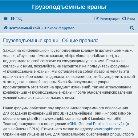
Грузоподъёмные краны
FAQ
Регистрация
Вход
П
Центральный сайт
Список форумов
о
Грузоподъёмные краны - Общие правила
и
с
Заходя на конференцию «Грузоподъёмные краны» (в дальнейшем «мы»,
«наш», «Грузоподъёмные краны», «https://forum.portalkran.ru»), вы
к
подтверждаете своё согласие со следующими условиями. Если вы не
согласны с ними, пожалуйста, не заходите и не пользуйтесь форумами
«Грузоподъёмные краны». Мы оставляем за собой право изменять эти
правила в любое время и сделаем всё возможное, чтобы уведомить вас об
этом, однако с вашей стороны было бы разумным регулярно
просматривать этот текст на предмет изменений, так как использование
конференции «Грузоподъёмные краны» после обновления/исправления
условий означает ваше согласие с ними.
Наши форумы работают под управлением программного обеспечения
для создания конференций phpBB (в дальнейшем «они», «программное
обеспечение phpBB», «www.phpbb.com», «phpBB Limited», «phpBB
Teams»), выпущенного по лицензии «
GNU General Public License v2
» (в
дальнейшем «GPL»). Скачать его можно по адресу
www.phpbb.com
.
Ограничения лицензии GPL для программного обеспечения phpBB строго