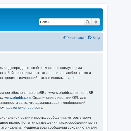
Поиск
Расширенный по
Регистрация
Вход
, вы подтверждаете своё согласие со следующими
а собой право изменять эти правила в любое время и
на предмет изменений, так как использование
ммное обеспечение phpBB», «www.phpbb.com», «phpBB
есу
www.phpbb.com
. Ограничения лицензии GPL для
ственности за то, что администрация конференций
есу
https://www.phpbb.com/
.
циональной розни и прочих сообщений, которые могут
одное право. Попытки размещения таких сообщений могут
 это нужным. IP-адреса всех сообщений сохраняются для