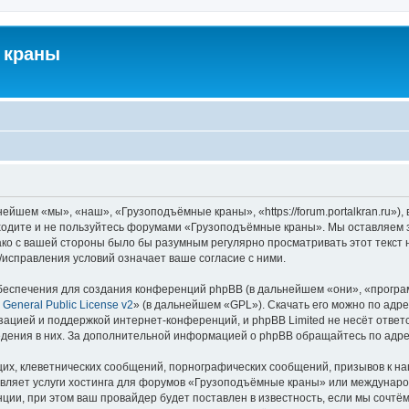
 краны
йшем «мы», «наш», «Грузоподъёмные краны», «https://forum.portalkran.ru»)
заходите и не пользуйтесь форумами «Грузоподъёмные краны». Мы оставляем з
ако с вашей стороны было бы разумным регулярно просматривать этот текст 
справления условий означает ваше согласие с ними.
еспечения для создания конференций phpBB (в дальнейшем «они», «програ
General Public License v2
» (в дальнейшем «GPL»). Скачать его можно по адр
зацией и поддержкой интернет-конференций, и phpBB Limited не несёт ответ
ведения в них. За дополнительной информацией о phpBB обращайтесь по адр
их, клеветнических сообщений, порнографических сообщений, призывов к на
авляет услуги хостинга для форумов «Грузоподъёмные краны» или междунар
ии, при этом ваш провайдер будет поставлен в известность, если мы сочтём