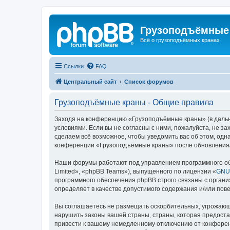
Грузоподъёмные
Всё о грузоподъёмных кранах
Ссылки
FAQ
Центральный сайт
Список форумов
Грузоподъёмные краны - Общие правила
Заходя на конференцию «Грузоподъёмные краны» (в дальне
условиями. Если вы не согласны с ними, пожалуйста, не 
сделаем всё возможное, чтобы уведомить вас об этом, одн
конференции «Грузоподъёмные краны» после обновления/и
Наши форумы работают под управлением программного об
Limited», «phpBB Teams»), выпущенного по лицензии «
GNU 
программного обеспечения phpBB строго связаны с органи
определяет в качестве допустимого содержания и/или по
Вы соглашаетесь не размещать оскорбительных, угрожающ
нарушить законы вашей страны, страны, которая предост
привести к вашему немедленному отключению от конференц