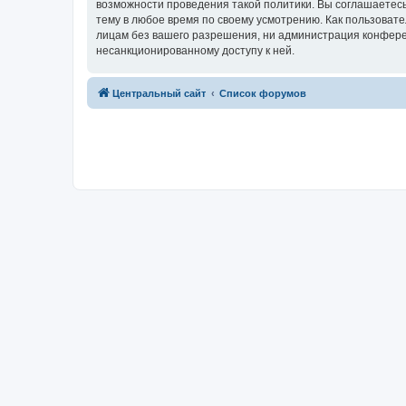
возможности проведения такой политики. Вы соглашаетес
тему в любое время по своему усмотрению. Как пользовате
лицам без вашего разрешения, ни администрация конферен
несанкционированному доступу к ней.
Центральный сайт
Список форумов