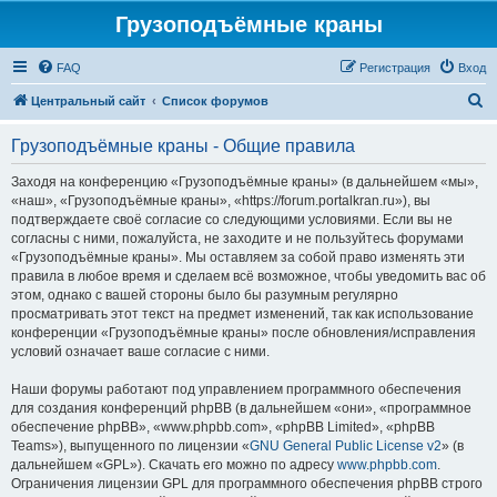
Грузоподъёмные краны
FAQ
Регистрация
Вход
П
Центральный сайт
Список форумов
о
Грузоподъёмные краны - Общие правила
и
с
Заходя на конференцию «Грузоподъёмные краны» (в дальнейшем «мы»,
«наш», «Грузоподъёмные краны», «https://forum.portalkran.ru»), вы
к
подтверждаете своё согласие со следующими условиями. Если вы не
согласны с ними, пожалуйста, не заходите и не пользуйтесь форумами
«Грузоподъёмные краны». Мы оставляем за собой право изменять эти
правила в любое время и сделаем всё возможное, чтобы уведомить вас об
этом, однако с вашей стороны было бы разумным регулярно
просматривать этот текст на предмет изменений, так как использование
конференции «Грузоподъёмные краны» после обновления/исправления
условий означает ваше согласие с ними.
Наши форумы работают под управлением программного обеспечения
для создания конференций phpBB (в дальнейшем «они», «программное
обеспечение phpBB», «www.phpbb.com», «phpBB Limited», «phpBB
Teams»), выпущенного по лицензии «
GNU General Public License v2
» (в
дальнейшем «GPL»). Скачать его можно по адресу
www.phpbb.com
.
Ограничения лицензии GPL для программного обеспечения phpBB строго