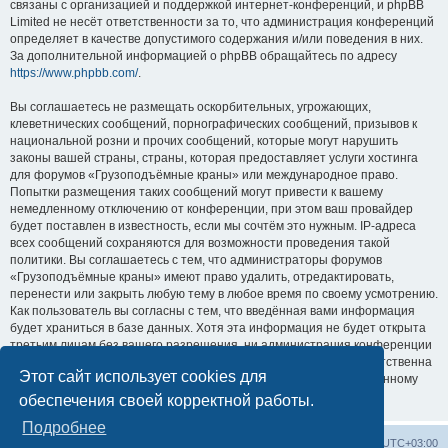
связаны с организацией и поддержкой интернет-конференций, и phpBB
Limited не несёт ответственности за то, что администрация конференций
определяет в качестве допустимого содержания и/или поведения в них.
За дополнительной информацией о phpBB обращайтесь по адресу
https://www.phpbb.com/
.
Вы соглашаетесь не размещать оскорбительных, угрожающих,
клеветнических сообщений, порнографических сообщений, призывов к
национальной розни и прочих сообщений, которые могут нарушить
законы вашей страны, страны, которая предоставляет услуги хостинга
для форумов «Грузоподъёмные краны» или международное право.
Попытки размещения таких сообщений могут привести к вашему
немедленному отключению от конференции, при этом ваш провайдер
будет поставлен в известность, если мы сочтём это нужным. IP-адреса
всех сообщений сохраняются для возможности проведения такой
политики. Вы соглашаетесь с тем, что администраторы форумов
«Грузоподъёмные краны» имеют право удалить, отредактировать,
перенести или закрыть любую тему в любое время по своему усмотрению.
Как пользователь вы согласны с тем, что введённая вами информация
будет храниться в базе данных. Хотя эта информация не будет открыта
третьим лицам без вашего разрешения, ни администрация конференции
«Грузоподъёмные краны», ни phpBB Limited не может быть ответственна
Этот сайт использует cookies для
за действия хакеров, которые могут привести к несанкционированному
доступу к ней.
обеспечения своей корректной работы.
Подробнее
Центральный сайт
Список форумов
Часовой пояс:
UTC+03:00