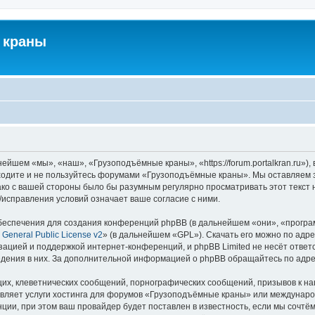
 краны
йшем «мы», «наш», «Грузоподъёмные краны», «https://forum.portalkran.ru»)
заходите и не пользуйтесь форумами «Грузоподъёмные краны». Мы оставляем з
ако с вашей стороны было бы разумным регулярно просматривать этот текст 
справления условий означает ваше согласие с ними.
еспечения для создания конференций phpBB (в дальнейшем «они», «програ
General Public License v2
» (в дальнейшем «GPL»). Скачать его можно по адр
зацией и поддержкой интернет-конференций, и phpBB Limited не несёт ответ
ведения в них. За дополнительной информацией о phpBB обращайтесь по адр
их, клеветнических сообщений, порнографических сообщений, призывов к на
авляет услуги хостинга для форумов «Грузоподъёмные краны» или междунар
ии, при этом ваш провайдер будет поставлен в известность, если мы сочтём