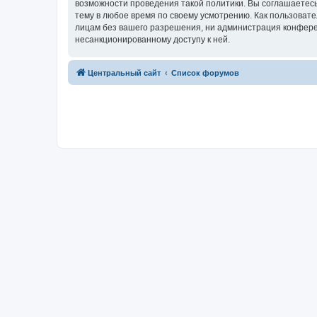
возможности проведения такой политики. Вы соглашаетес
тему в любое время по своему усмотрению. Как пользовате
лицам без вашего разрешения, ни администрация конферен
несанкционированному доступу к ней.
Центральный сайт
Список форумов