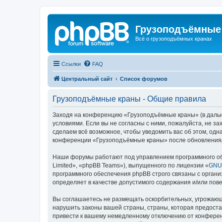
Грузоподъёмные
Всё о грузоподъёмных кранах
Ссылки
FAQ
Центральный сайт
Список форумов
Грузоподъёмные краны - Общие правила
Заходя на конференцию «Грузоподъёмные краны» (в дальне
условиями. Если вы не согласны с ними, пожалуйста, не 
сделаем всё возможное, чтобы уведомить вас об этом, одн
конференции «Грузоподъёмные краны» после обновления/и
Наши форумы работают под управлением программного об
Limited», «phpBB Teams»), выпущенного по лицензии «
GNU 
программного обеспечения phpBB строго связаны с органи
определяет в качестве допустимого содержания и/или по
Вы соглашаетесь не размещать оскорбительных, угрожающ
нарушить законы вашей страны, страны, которая предост
привести к вашему немедленному отключению от конференц