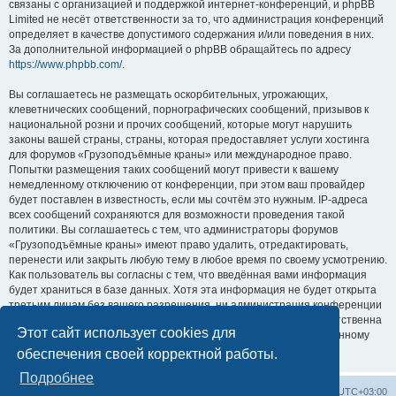
связаны с организацией и поддержкой интернет-конференций, и phpBB
Limited не несёт ответственности за то, что администрация конференций
определяет в качестве допустимого содержания и/или поведения в них.
За дополнительной информацией о phpBB обращайтесь по адресу
https://www.phpbb.com/
.
Вы соглашаетесь не размещать оскорбительных, угрожающих,
клеветнических сообщений, порнографических сообщений, призывов к
национальной розни и прочих сообщений, которые могут нарушить
законы вашей страны, страны, которая предоставляет услуги хостинга
для форумов «Грузоподъёмные краны» или международное право.
Попытки размещения таких сообщений могут привести к вашему
немедленному отключению от конференции, при этом ваш провайдер
будет поставлен в известность, если мы сочтём это нужным. IP-адреса
всех сообщений сохраняются для возможности проведения такой
политики. Вы соглашаетесь с тем, что администраторы форумов
«Грузоподъёмные краны» имеют право удалить, отредактировать,
перенести или закрыть любую тему в любое время по своему усмотрению.
Как пользователь вы согласны с тем, что введённая вами информация
будет храниться в базе данных. Хотя эта информация не будет открыта
третьим лицам без вашего разрешения, ни администрация конференции
«Грузоподъёмные краны», ни phpBB Limited не может быть ответственна
Этот сайт использует cookies для
за действия хакеров, которые могут привести к несанкционированному
доступу к ней.
обеспечения своей корректной работы.
Подробнее
Центральный сайт
Список форумов
Часовой пояс:
UTC+03:00