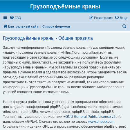
Грузоподъёмные краны
FAQ
Регистрация
Вход
П
Центральный сайт
Список форумов
о
Грузоподъёмные краны - Общие правила
и
с
Заходя на конференцию «Грузоподъёмные краны» (в дальнейшем «мы»,
«наш», «Грузоподъёмные краны», «https://forum.portalkran.ru»), вы
к
подтверждаете своё согласие со следующими условиями. Если вы не
согласны с ними, пожалуйста, не заходите и не пользуйтесь форумами
«Грузоподъёмные краны». Мы оставляем за собой право изменять эти
правила в любое время и сделаем всё возможное, чтобы уведомить вас об
этом, однако с вашей стороны было бы разумным регулярно
просматривать этот текст на предмет изменений, так как использование
конференции «Грузоподъёмные краны» после обновления/исправления
условий означает ваше согласие с ними.
Наши форумы работают под управлением программного обеспечения
для создания конференций phpBB (в дальнейшем «они», «программное
обеспечение phpBB», «www.phpbb.com», «phpBB Limited», «phpBB
Teams»), выпущенного по лицензии «
GNU General Public License v2
» (в
дальнейшем «GPL»). Скачать его можно по адресу
www.phpbb.com
.
Ограничения лицензии GPL для программного обеспечения phpBB строго