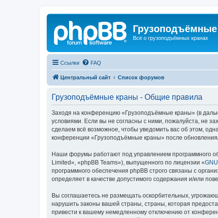
Грузоподъёмные
Всё о грузоподъёмных кранах
Ссылки
FAQ
Центральный сайт
Список форумов
Грузоподъёмные краны - Общие правила
Заходя на конференцию «Грузоподъёмные краны» (в дальне
условиями. Если вы не согласны с ними, пожалуйста, не 
сделаем всё возможное, чтобы уведомить вас об этом, одн
конференции «Грузоподъёмные краны» после обновления/и
Наши форумы работают под управлением программного об
Limited», «phpBB Teams»), выпущенного по лицензии «
GNU 
программного обеспечения phpBB строго связаны с органи
определяет в качестве допустимого содержания и/или по
Вы соглашаетесь не размещать оскорбительных, угрожающ
нарушить законы вашей страны, страны, которая предост
привести к вашему немедленному отключению от конференц