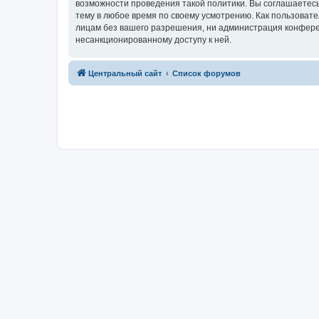
возможности проведения такой политики. Вы соглашаетес
тему в любое время по своему усмотрению. Как пользовате
лицам без вашего разрешения, ни администрация конферен
несанкционированному доступу к ней.
Центральный сайт
Список форумов