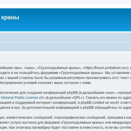
 краны
йшем «мы», «наш», «Грузоподъёмные краны», «https://forum.portalkran.ru»)
заходите и не пользуйтесь форумами «Грузоподъёмные краны». Мы оставляем з
ако с вашей стороны было бы разумным регулярно просматривать этот текст 
справления условий означает ваше согласие с ними.
еспечения для создания конференций phpBB (в дальнейшем «они», «програ
General Public License v2
» (в дальнейшем «GPL»). Скачать его можно по адр
зацией и поддержкой интернет-конференций, и phpBB Limited не несёт ответ
ведения в них. За дополнительной информацией о phpBB обращайтесь по адр
их, клеветнических сообщений, порнографических сообщений, призывов к на
авляет услуги хостинга для форумов «Грузоподъёмные краны» или междунар
ии, при этом ваш провайдер будет поставлен в известность, если мы сочтём