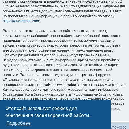
связаны с организацией и поддержкой интернет-конференций, и phpBB
Limited не несёт ответственности за то, что администрация конференций
определяет в качестве допустимого содержания и/или поведения в них.
За дополнительной информацией о phpBB обращайтесь по адресу
https://www.phpbb.com/
.
Вы соглашаетесь не размещать оскорбительных, угрожающих,
клеветнических сообщений, порнографических сообщений, призывов к
национальной розни и прочих сообщений, которые могут нарушить
законы вашей страны, страны, которая предоставляет услуги хостинга
для форумов «Грузоподъёмные краны» или международное право.
Попытки размещения таких сообщений могут привести к вашему
немедленному отключению от конференции, при этом ваш провайдер
будет поставлен в известность, если мы сочтём это нужным. IP-адреса
всех сообщений сохраняются для возможности проведения такой
политики. Вы соглашаетесь с тем, что администраторы форумов
«Грузоподъёмные краны» имеют право удалить, отредактировать,
перенести или закрыть любую тему в любое время по своему усмотрению.
Как пользователь вы согласны с тем, что введённая вами информация
будет храниться в базе данных. Хотя эта информация не будет открыта
третьим лицам без вашего разрешения, ни администрация конференции
«Грузоподъёмные краны», ни phpBB Limited не может быть ответственна
Этот сайт использует cookies для
за действия хакеров, которые могут привести к несанкционированному
доступу к ней.
обеспечения своей корректной работы.
Подробнее
Центральный сайт
Список форумов
Часовой пояс:
UTC+03:00