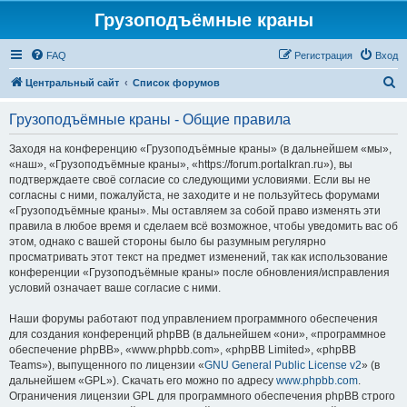
Грузоподъёмные краны
FAQ
Регистрация
Вход
П
Центральный сайт
Список форумов
о
Грузоподъёмные краны - Общие правила
и
с
Заходя на конференцию «Грузоподъёмные краны» (в дальнейшем «мы»,
«наш», «Грузоподъёмные краны», «https://forum.portalkran.ru»), вы
к
подтверждаете своё согласие со следующими условиями. Если вы не
согласны с ними, пожалуйста, не заходите и не пользуйтесь форумами
«Грузоподъёмные краны». Мы оставляем за собой право изменять эти
правила в любое время и сделаем всё возможное, чтобы уведомить вас об
этом, однако с вашей стороны было бы разумным регулярно
просматривать этот текст на предмет изменений, так как использование
конференции «Грузоподъёмные краны» после обновления/исправления
условий означает ваше согласие с ними.
Наши форумы работают под управлением программного обеспечения
для создания конференций phpBB (в дальнейшем «они», «программное
обеспечение phpBB», «www.phpbb.com», «phpBB Limited», «phpBB
Teams»), выпущенного по лицензии «
GNU General Public License v2
» (в
дальнейшем «GPL»). Скачать его можно по адресу
www.phpbb.com
.
Ограничения лицензии GPL для программного обеспечения phpBB строго