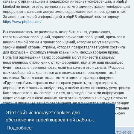
связаны с организацией и поддержкой интернет-конференций, и phpBB
Limited не несёт ответственности за то, что администрация конференций
определяет в качестве допустимого содержания и/или поведения в них.
За дополнительной информацией о phpBB обращайтесь по адресу
https://www.phpbb.com/
.
Вы соглашаетесь не размещать оскорбительных, угрожающих,
клеветнических сообщений, порнографических сообщений, призывов к
национальной розни и прочих сообщений, которые могут нарушить
законы вашей страны, страны, которая предоставляет услуги хостинга
для форумов «Грузоподъёмные краны» или международное право.
Попытки размещения таких сообщений могут привести к вашему
немедленному отключению от конференции, при этом ваш провайдер
будет поставлен в известность, если мы сочтём это нужным. IP-адреса
всех сообщений сохраняются для возможности проведения такой
политики. Вы соглашаетесь с тем, что администраторы форумов
«Грузоподъёмные краны» имеют право удалить, отредактировать,
перенести или закрыть любую тему в любое время по своему усмотрению.
Как пользователь вы согласны с тем, что введённая вами информация
будет храниться в базе данных. Хотя эта информация не будет открыта
третьим лицам без вашего разрешения, ни администрация конференции
«Грузоподъёмные краны», ни phpBB Limited не может быть ответственна
Этот сайт использует cookies для
за действия хакеров, которые могут привести к несанкционированному
доступу к ней.
обеспечения своей корректной работы.
Подробнее
Центральный сайт
Список форумов
Часовой пояс:
UTC+03:00