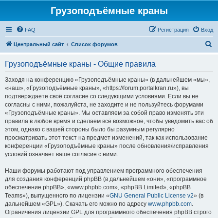
Грузоподъёмные краны
FAQ
Регистрация
Вход
П
Центральный сайт
Список форумов
о
Грузоподъёмные краны - Общие правила
и
с
Заходя на конференцию «Грузоподъёмные краны» (в дальнейшем «мы»,
«наш», «Грузоподъёмные краны», «https://forum.portalkran.ru»), вы
к
подтверждаете своё согласие со следующими условиями. Если вы не
согласны с ними, пожалуйста, не заходите и не пользуйтесь форумами
«Грузоподъёмные краны». Мы оставляем за собой право изменять эти
правила в любое время и сделаем всё возможное, чтобы уведомить вас об
этом, однако с вашей стороны было бы разумным регулярно
просматривать этот текст на предмет изменений, так как использование
конференции «Грузоподъёмные краны» после обновления/исправления
условий означает ваше согласие с ними.
Наши форумы работают под управлением программного обеспечения
для создания конференций phpBB (в дальнейшем «они», «программное
обеспечение phpBB», «www.phpbb.com», «phpBB Limited», «phpBB
Teams»), выпущенного по лицензии «
GNU General Public License v2
» (в
дальнейшем «GPL»). Скачать его можно по адресу
www.phpbb.com
.
Ограничения лицензии GPL для программного обеспечения phpBB строго