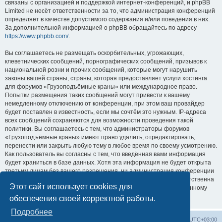
связаны с организацией и поддержкой интернет-конференций, и phpBB
Limited не несёт ответственности за то, что администрация конференций
определяет в качестве допустимого содержания и/или поведения в них.
За дополнительной информацией о phpBB обращайтесь по адресу
https://www.phpbb.com/
.
Вы соглашаетесь не размещать оскорбительных, угрожающих,
клеветнических сообщений, порнографических сообщений, призывов к
национальной розни и прочих сообщений, которые могут нарушить
законы вашей страны, страны, которая предоставляет услуги хостинга
для форумов «Грузоподъёмные краны» или международное право.
Попытки размещения таких сообщений могут привести к вашему
немедленному отключению от конференции, при этом ваш провайдер
будет поставлен в известность, если мы сочтём это нужным. IP-адреса
всех сообщений сохраняются для возможности проведения такой
политики. Вы соглашаетесь с тем, что администраторы форумов
«Грузоподъёмные краны» имеют право удалить, отредактировать,
перенести или закрыть любую тему в любое время по своему усмотрению.
Как пользователь вы согласны с тем, что введённая вами информация
будет храниться в базе данных. Хотя эта информация не будет открыта
третьим лицам без вашего разрешения, ни администрация конференции
«Грузоподъёмные краны», ни phpBB Limited не может быть ответственна
Этот сайт использует cookies для
за действия хакеров, которые могут привести к несанкционированному
доступу к ней.
обеспечения своей корректной работы.
Подробнее
Центральный сайт
Список форумов
Часовой пояс:
UTC+03:00