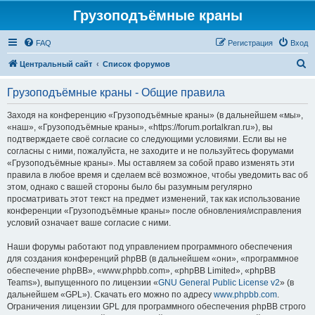
Грузоподъёмные краны
FAQ
Регистрация
Вход
П
Центральный сайт
Список форумов
о
Грузоподъёмные краны - Общие правила
и
с
Заходя на конференцию «Грузоподъёмные краны» (в дальнейшем «мы»,
«наш», «Грузоподъёмные краны», «https://forum.portalkran.ru»), вы
к
подтверждаете своё согласие со следующими условиями. Если вы не
согласны с ними, пожалуйста, не заходите и не пользуйтесь форумами
«Грузоподъёмные краны». Мы оставляем за собой право изменять эти
правила в любое время и сделаем всё возможное, чтобы уведомить вас об
этом, однако с вашей стороны было бы разумным регулярно
просматривать этот текст на предмет изменений, так как использование
конференции «Грузоподъёмные краны» после обновления/исправления
условий означает ваше согласие с ними.
Наши форумы работают под управлением программного обеспечения
для создания конференций phpBB (в дальнейшем «они», «программное
обеспечение phpBB», «www.phpbb.com», «phpBB Limited», «phpBB
Teams»), выпущенного по лицензии «
GNU General Public License v2
» (в
дальнейшем «GPL»). Скачать его можно по адресу
www.phpbb.com
.
Ограничения лицензии GPL для программного обеспечения phpBB строго