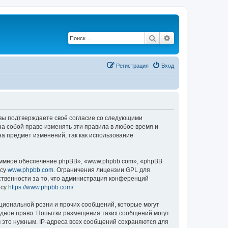
Поиск
Расширенный по
Регистрация
Вход
, вы подтверждаете своё согласие со следующими
а собой право изменять эти правила в любое время и
на предмет изменений, так как использование
ммное обеспечение phpBB», «www.phpbb.com», «phpBB
есу
www.phpbb.com
. Ограничения лицензии GPL для
ственности за то, что администрация конференций
есу
https://www.phpbb.com/
.
циональной розни и прочих сообщений, которые могут
одное право. Попытки размещения таких сообщений могут
 это нужным. IP-адреса всех сообщений сохраняются для