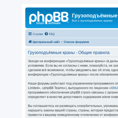
Грузоподъёмные
Всё о грузоподъёмных кранах
Ссылки
FAQ
Центральный сайт
Список форумов
Грузоподъёмные краны - Общие правила
Заходя на конференцию «Грузоподъёмные краны» (в дальне
условиями. Если вы не согласны с ними, пожалуйста, не 
сделаем всё возможное, чтобы уведомить вас об этом, одн
конференции «Грузоподъёмные краны» после обновления/и
Наши форумы работают под управлением программного об
Limited», «phpBB Teams»), выпущенного по лицензии «
GNU 
программного обеспечения phpBB строго связаны с органи
определяет в качестве допустимого содержания и/или по
Вы соглашаетесь не размещать оскорбительных, угрожающ
нарушить законы вашей страны, страны, которая предост
привести к вашему немедленному отключению от конференц