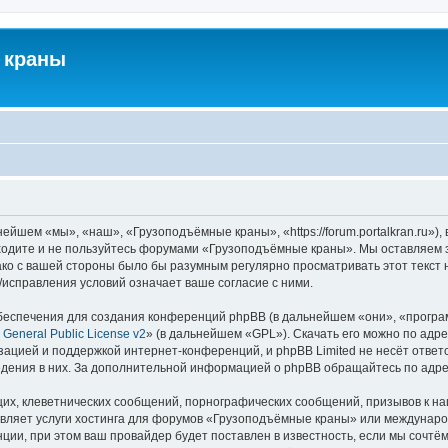
 краны
йшем «мы», «наш», «Грузоподъёмные краны», «https://forum.portalkran.ru»)
заходите и не пользуйтесь форумами «Грузоподъёмные краны». Мы оставляем з
ако с вашей стороны было бы разумным регулярно просматривать этот текст 
справления условий означает ваше согласие с ними.
еспечения для создания конференций phpBB (в дальнейшем «они», «програ
General Public License v2
» (в дальнейшем «GPL»). Скачать его можно по адр
зацией и поддержкой интернет-конференций, и phpBB Limited не несёт ответ
ведения в них. За дополнительной информацией о phpBB обращайтесь по адр
их, клеветнических сообщений, порнографических сообщений, призывов к на
авляет услуги хостинга для форумов «Грузоподъёмные краны» или междунар
ии, при этом ваш провайдер будет поставлен в известность, если мы сочтём