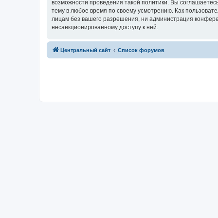
возможности проведения такой политики. Вы соглашаетес
тему в любое время по своему усмотрению. Как пользовате
лицам без вашего разрешения, ни администрация конферен
несанкционированному доступу к ней.
Центральный сайт
Список форумов