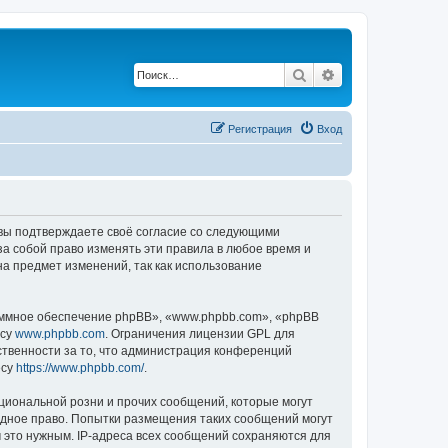
Поиск
Расширенный по
Регистрация
Вход
, вы подтверждаете своё согласие со следующими
а собой право изменять эти правила в любое время и
на предмет изменений, так как использование
ммное обеспечение phpBB», «www.phpbb.com», «phpBB
есу
www.phpbb.com
. Ограничения лицензии GPL для
ственности за то, что администрация конференций
есу
https://www.phpbb.com/
.
циональной розни и прочих сообщений, которые могут
одное право. Попытки размещения таких сообщений могут
 это нужным. IP-адреса всех сообщений сохраняются для