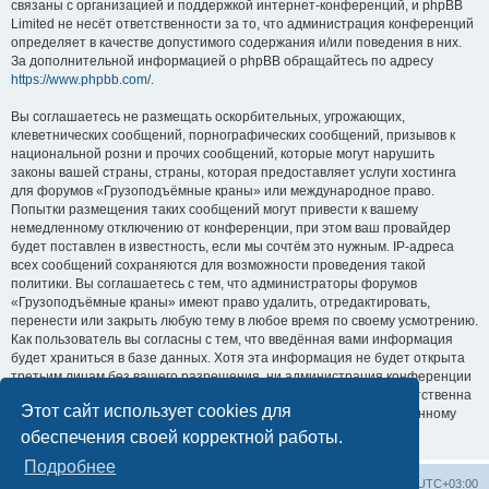
связаны с организацией и поддержкой интернет-конференций, и phpBB
Limited не несёт ответственности за то, что администрация конференций
определяет в качестве допустимого содержания и/или поведения в них.
За дополнительной информацией о phpBB обращайтесь по адресу
https://www.phpbb.com/
.
Вы соглашаетесь не размещать оскорбительных, угрожающих,
клеветнических сообщений, порнографических сообщений, призывов к
национальной розни и прочих сообщений, которые могут нарушить
законы вашей страны, страны, которая предоставляет услуги хостинга
для форумов «Грузоподъёмные краны» или международное право.
Попытки размещения таких сообщений могут привести к вашему
немедленному отключению от конференции, при этом ваш провайдер
будет поставлен в известность, если мы сочтём это нужным. IP-адреса
всех сообщений сохраняются для возможности проведения такой
политики. Вы соглашаетесь с тем, что администраторы форумов
«Грузоподъёмные краны» имеют право удалить, отредактировать,
перенести или закрыть любую тему в любое время по своему усмотрению.
Как пользователь вы согласны с тем, что введённая вами информация
будет храниться в базе данных. Хотя эта информация не будет открыта
третьим лицам без вашего разрешения, ни администрация конференции
«Грузоподъёмные краны», ни phpBB Limited не может быть ответственна
Этот сайт использует cookies для
за действия хакеров, которые могут привести к несанкционированному
доступу к ней.
обеспечения своей корректной работы.
Подробнее
Центральный сайт
Список форумов
Часовой пояс:
UTC+03:00