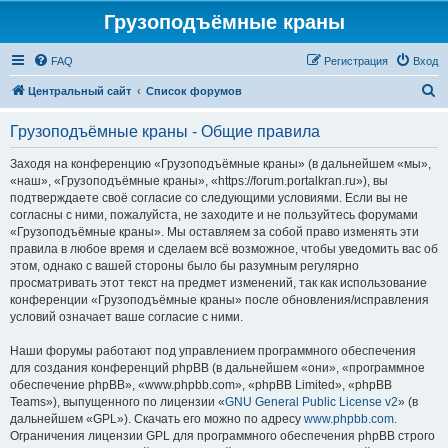
Грузоподъёмные краны
FAQ
Регистрация
Вход
П
Центральный сайт
Список форумов
о
Грузоподъёмные краны - Общие правила
и
с
Заходя на конференцию «Грузоподъёмные краны» (в дальнейшем «мы»,
«наш», «Грузоподъёмные краны», «https://forum.portalkran.ru»), вы
к
подтверждаете своё согласие со следующими условиями. Если вы не
согласны с ними, пожалуйста, не заходите и не пользуйтесь форумами
«Грузоподъёмные краны». Мы оставляем за собой право изменять эти
правила в любое время и сделаем всё возможное, чтобы уведомить вас об
этом, однако с вашей стороны было бы разумным регулярно
просматривать этот текст на предмет изменений, так как использование
конференции «Грузоподъёмные краны» после обновления/исправления
условий означает ваше согласие с ними.
Наши форумы работают под управлением программного обеспечения
для создания конференций phpBB (в дальнейшем «они», «программное
обеспечение phpBB», «www.phpbb.com», «phpBB Limited», «phpBB
Teams»), выпущенного по лицензии «
GNU General Public License v2
» (в
дальнейшем «GPL»). Скачать его можно по адресу
www.phpbb.com
.
Ограничения лицензии GPL для программного обеспечения phpBB строго